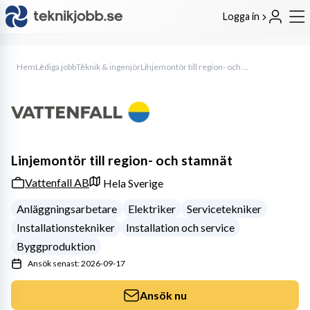
Logga in
Hem
Lediga jobb
Teknik & ingenjör
Linjemontör till region- och stamnät
Linjemontör till region- och stamnät
Vattenfall AB
Hela Sverige
Anläggningsarbetare
Elektriker
Servicetekniker
Installationstekniker
Installation och service
Byggproduktion
Ansök senast: 2026-09-17
Ansök nu