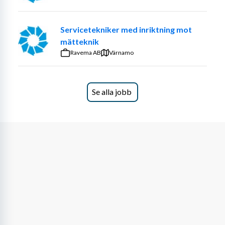
Servicetekniker med inriktning mot
mätteknik
Ravema AB
Värnamo
Se alla jobb