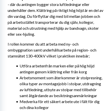
- där du antingen bygger stora luftledningar eller 
underhåller dem. Klättring på riktigt hög höjd är en del av 
din vardag. Du förflyttar dig med bil mellan jobben och 
på arbetsstället transporterar du dig själv, kollegor, 
material och utrustning med hjälp av bandvagn, skoter 
eller sex-hjuling.
I rollen kommer du att arbeta med ny- och 
ombyggnation samt underhållsarbete på region- och 
stamnätet 130-400kV vilket i praktiken innebär;
Utföra arbetenfrån marken eller på hög höjd 
antingen genom klättring eller från korg
Arbetsmoment som återkommer är stolpresning, 
olika typer av montagejobb i stolpar, utdragning 
av luftledning, utbyte av stolpar med tillbehör 
samt åtgärdande av besiktningsanmärkningar
Medverka för ett säkert arbete ute i fält för dig 
och dina kollegor