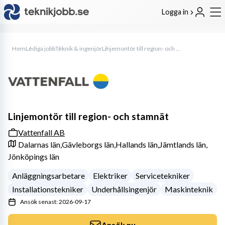
Logga in
Hem
Lediga jobb
Teknik & ingenjör
Linjemontör till region- och stamnät
Linjemontör till region- och stamnät
Vattenfall AB
Dalarnas län,
Gävleborgs län,
Hallands län,
Jämtlands län,
Jönköpings län
Anläggningsarbetare
Elektriker
Servicetekniker
Installationstekniker
Underhållsingenjör
Maskinteknik
Ansök senast: 2026-09-17
Ansök nu