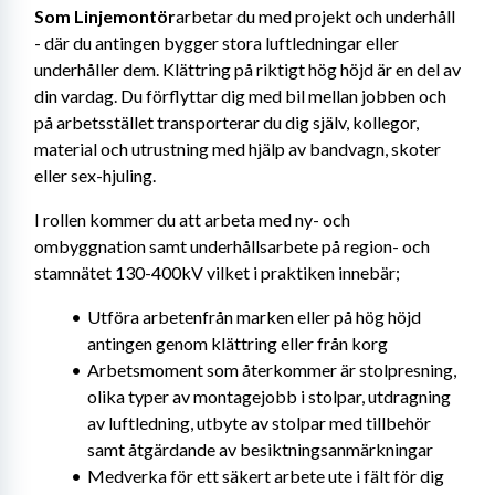
Som Linjemontör
arbetar du med projekt och underhåll 
- där du antingen bygger stora luftledningar eller 
underhåller dem. Klättring på riktigt hög höjd är en del av 
din vardag. Du förflyttar dig med bil mellan jobben och 
på arbetsstället transporterar du dig själv, kollegor, 
material och utrustning med hjälp av bandvagn, skoter 
eller sex-hjuling.
I rollen kommer du att arbeta med ny- och 
ombyggnation samt underhållsarbete på region- och 
stamnätet 130-400kV vilket i praktiken innebär;
Utföra arbetenfrån marken eller på hög höjd 
antingen genom klättring eller från korg
Arbetsmoment som återkommer är stolpresning, 
olika typer av montagejobb i stolpar, utdragning 
av luftledning, utbyte av stolpar med tillbehör 
samt åtgärdande av besiktningsanmärkningar
Medverka för ett säkert arbete ute i fält för dig 