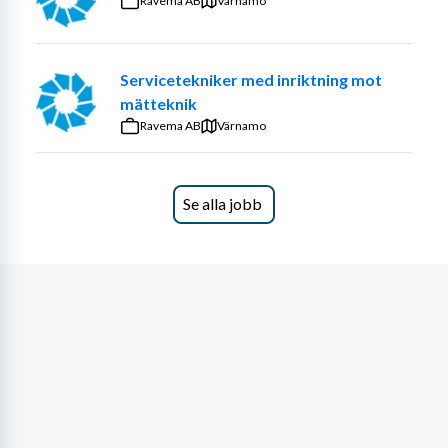
Ravema AB
Värnamo
Servicetekniker med inriktning mot
mätteknik
Ravema AB
Värnamo
Se alla jobb