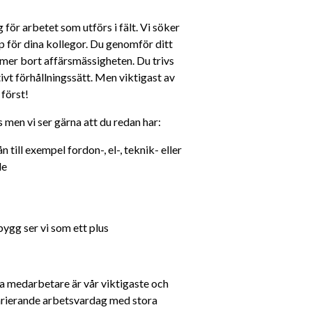
för arbetet som utförs i fält. Vi söker 
pp för dina kollegor. Du genomför ditt 
mer bort affärsmässigheten. Du trivs 
ivt förhållningssätt. Men viktigast av 
 först!
men vi ser gärna att du redan har:
till exempel fordon-, el-, teknik- eller 
de
bygg ser vi som ett plus
ra medarbetare är vår viktigaste och 
varierande arbetsvardag med stora 