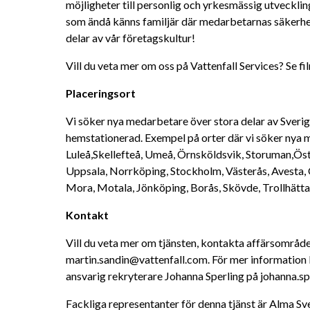
möjligheter till personlig och yrkesmässig utveckling
som ändå känns familjär där medarbetarnas säkerhet
delar av vår företagskultur!
Vill du veta mer om oss på Vattenfall Services? Se fi
Placeringsort
Vi söker nya medarbetare över stora delar av Sverig
hemstationerad. Exempel på orter där vi söker nya me
Luleå,Skellefteå, Umeå, Örnsköldsvik, Storuman,Öste
Uppsala, Norrköping, Stockholm, Västerås, Avesta, Ö
Mora, Motala, Jönköping, Borås, Skövde, Trollhätta
Kontakt
Vill du veta mer om tjänsten, kontakta affärsområde
martin.sandin@vattenfall.com. För mer information 
ansvarig rekryterare Johanna Sperling på johanna.s
Fackliga representanter för denna tjänst är Alma S