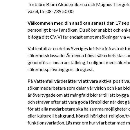
Torbjörn Blom Akademikerna och Magnus Tjergefors L
växel, tfn 08-739 50 00.
Välkommen med din ansökan senast den 17 sep
personligt brev i ansökan. Du söker snabbt och enke
bifoga ditt CV.
Vi tar endast emot ansökningar via 
Vattenfall är en del av Sveriges kritiska infrastruktu
säkerhetsklassade. Är denna tjänst säkerhetsklass
genomföras innan anställning, i enlighet med säkerh
säkerhetsprövning görs drogtest.
På Vattenfall värdesätter vi att vara aktiva, positiv
söker medarbetare som delar vår vision och kan bidra 
är övertygade om att mångfald bidrar till att bygga 
och strävar efter att vara goda förebilder när det gä
för att alla medarbetare ska ha samma möjligheter oc
eller kulturell bakgrund, könstillhörighet, religion/tro
funktionsvariation. 
Läs mer om hur vi arbetar med må