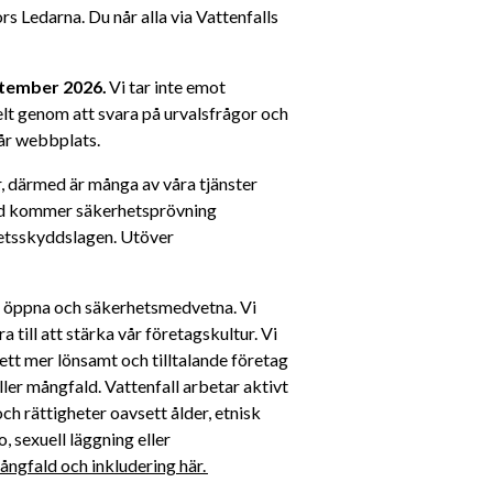
edarna. Du når alla via Vattenfalls 
tember 2026.
 Vi tar inte emot 
lt genom att svara på urvalsfrågor och 
vår webbplats.
r, därmed är många av våra tjänster 
ad kommer säkerhetsprövning 
etsskyddslagen. Utöver 
a, öppna och säkerhetsmedvetna. Vi 
till att stärka vår företagskultur. Vi 
ett mer lönsamt och tilltalande företag 
ller mångfald. Vattenfall arbetar aktivt 
h rättigheter oavsett ålder, etnisk 
, sexuell läggning eller 
ngfald och inkludering här. 