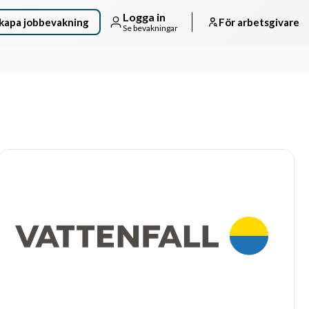
Logga in
kapa jobbevakning
För arbetsgivare
Se bevakningar