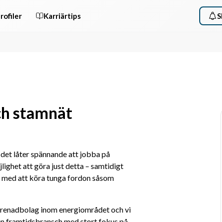
rofiler
Karriärtips
S
och stamnät
det låter spännande att jobba på 
ighet att göra just detta – samtidigt 
 med att köra tunga fordon såsom 
eprenadbolag inom energiområdet och vi 
 en framtidsbransch med stort fokus på 