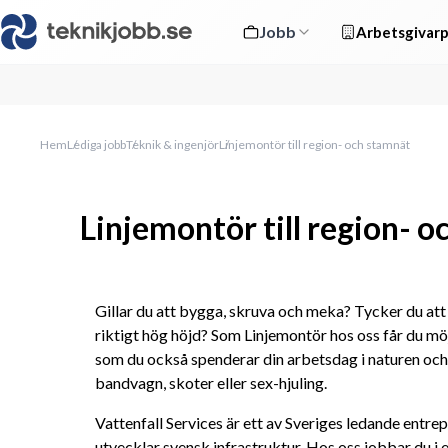
Jobb
Arbetsgivarp
Hem
Lediga jobb
Teknik & ingenjör
Linjemontör till region- och stamnät
Linjemontör till region- 
Gillar du att bygga, skruva och meka? Tycker du att 
riktigt hög höjd? Som Linjemontör hos oss får du möjl
som du också spenderar din arbetsdag i naturen och
bandvagn, skoter eller sex-hjuling.
Vattenfall Services är ett av Sveriges ledande entr
utvecklar svensk infrastruktur. Hos oss jobbar du i