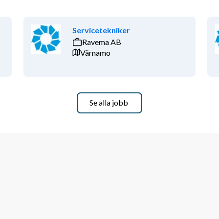
Servicetekniker
Ravema AB
Värnamo
Se alla jobb