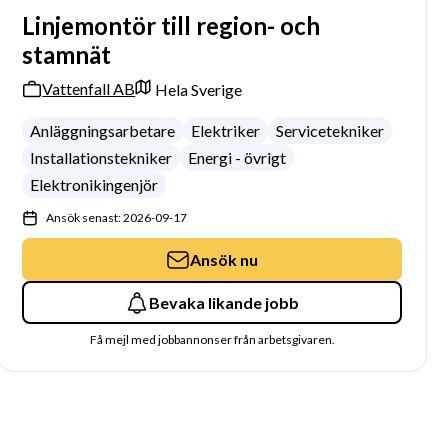
Linjemontör till region- och
stamnät
Vattenfall AB
Hela Sverige
Anläggningsarbetare
Elektriker
Servicetekniker
Installationstekniker
Energi - övrigt
Elektronikingenjör
Ansök senast: 2026-09-17
Ansök nu
Bevaka likande jobb
Få mejl med jobbannonser från arbetsgivaren.