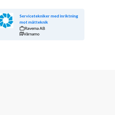
Servicetekniker med inriktning
mot mätteknik
Ravema AB
Värnamo