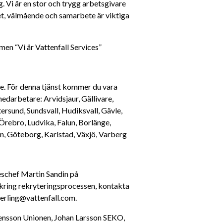
. Vi är en stor och trygg arbetsgivare 
, välmående och samarbete är viktiga 
lmen “Vi är Vattenfall Services”
e. För denna tjänst kommer du vara 
darbetare: Arvidsjaur, Gällivare, 
rsund, Sundsvall, Hudiksvall, Gävle, 
rebro, Ludvika, Falun, Borlänge, 
n, Göteborg, Karlstad, Växjö, Varberg
schef Martin Sandin på 
kring rekryteringsprocessen, kontakta 
perling@vattenfall.com.
vensson Unionen, Johan Larsson SEKO, 