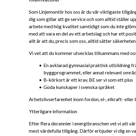
Som Linjemontör hos oss är du vår viktigaste tillgång 
dig som gillar att ge service och som alltid ställer u
arbete med hög kvalitet samtidigt som du inte glöm
med att vara en del av ett arbetslag och har ett posit
allt är att du, precis som oss, alltid sätter säkerheten
Vi vet att du kommer utvecklas tillsammans med oss 
En avklarad gymnasial praktisk utbildning från 
byggprogrammet, eller annat relevant områ
B-körkort är ett krav, BE ser vi som ett plus
Goda kunskaper i svenska språket
Arbetslivserfarenhet inom fordon, el-, elkraft- eller 
Ytterligare information
Efter flera decennier i energibranschen vet vi att vå
mest värdefulla tillgång. Därför erbjuder vi dig en 