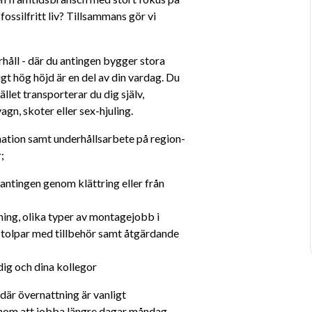
ossilfritt liv? Tillsammans gör vi 
åll - där du antingen bygger stora 
igt hög höjd är en del av din vardag. Du 
let transporterar du dig själv, 
gn, skoter eller sex-hjuling.
tion samt underhållsarbete på region- 
;
ntingen genom klättring eller från 
g, olika typer av montagejobb i 
 stolpar med tillbehör samt åtgärdande 
dig och dina kollegor
där övernattning är vanligt 
enom att jobba längre dagar måndag-