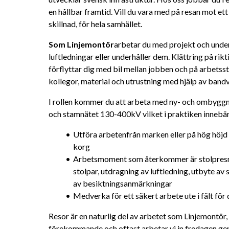
en hållbar framtid. Vill du vara med på resan mot ett f
skillnad, för hela samhället.
Som Linjemontör
arbetar du med projekt och underh
luftledningar eller underhåller dem. Klättring på rikt
förflyttar dig med bil mellan jobben och på arbetsstäl
kollegor, material och utrustning med hjälp av bandva
I rollen kommer du att arbeta med ny- och ombyggna
och stamnätet 130-400kV vilket i praktiken innebär
Utföra arbetenfrån marken eller på hög höjd a
korg
Arbetsmoment som återkommer är stolpresnin
stolpar, utdragning av luftledning, utbyte av
av besiktningsanmärkningar
Medverka för ett säkert arbete ute i fält för 
Resor är en naturlig del av arbetet som Linjemontör, 
förekommande och oftast arbetar vi in fredagen g