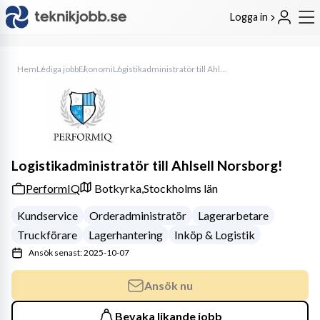
Logga in
Hem
Lediga jobb
Ekonomi
Logistikadministratör till Ahlsell Norsborg!
Logistikadministratör till Ahlsell Norsborg!
PerformIQ
Botkyrka,
Stockholms län
Kundservice
Orderadministratör
Lagerarbetare
Truckförare
Lagerhantering
Inköp & Logistik
Ansök senast: 2025-10-07
Ansök nu
Bevaka likande jobb