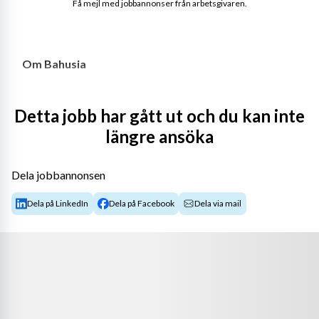
Få mejl med jobbannonser från arbetsgivaren.
Om Bahusia
Bahusia är den externa personalavdelningen för små och 
Detta jobb har gått ut och du kan inte
medelstora företag. Vi skapar kostnadseffektiva 
längre ansöka
lösningar genom ständiga förbättringar av våra interna 
processer. 
Dela jobbannonsen
Läs mer om oss på 
https://bahusia.se
Dela på LinkedIn
Dela på Facebook
Dela via mail
Om tjänsten
Dina dagliga arbetsuppgifter kommer bestå av att 
arbeta med lagerhantering på logistikavdelningen, 
rapportera in- och utleveranser med hjälp av 
handdatorer, rapportering i affärsystem, inventering 