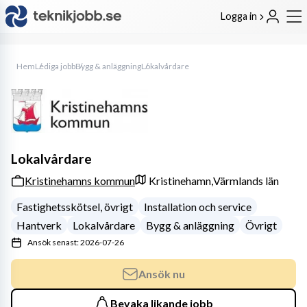
Logga in
Hem
Lediga jobb
Bygg & anläggning
Lokalvårdare
Lokalvårdare
Kristinehamns kommun
Kristinehamn,
Värmlands län
Fastighetsskötsel, övrigt
Installation och service
Hantverk
Lokalvårdare
Bygg & anläggning
Övrigt
Ansök senast: 2026-07-26
Ansök nu
Bevaka likande jobb