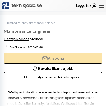
Logga in
Hem
Lediga jobb
Maintenance Engineer
Maintenance Engineer
Dentsply Sirona
Mölndal
Ansök senast: 2025-05-28
Ansök nu
Bevaka likande jobb
Få mejl med jobbannonser från arbetsgivaren.
 Wellspect Healthcare är en ledande global leverantör av 
innovativ medicinsk utrustning som hjälper människor 
med blås- eller tarmdysfunktion. Wellspect har fler än 