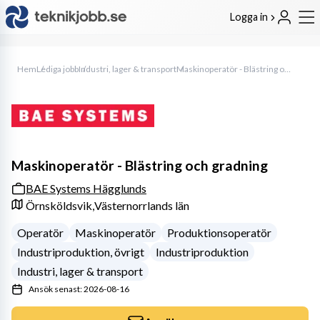
Logga in
Hem
Lediga jobb
Industri, lager & transport
Maskinoperatör - Blästring och gradning
Maskinoperatör - Blästring och gradning
BAE Systems Hägglunds
Örnsköldsvik,
Västernorrlands län
Operatör
Maskinoperatör
Produktionsoperatör
Industriproduktion, övrigt
Industriproduktion
Industri, lager & transport
Ansök senast: 2026-08-16