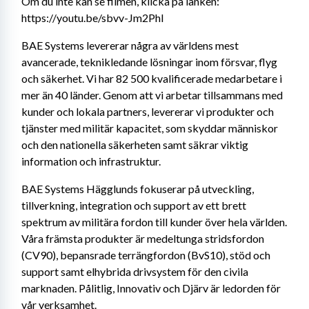
Om du inte kan se filmen, klicka på länken:
https://youtu.be/sbvv-Jm2PhI
BAE Systems levererar några av världens mest 
avancerade, teknikledande lösningar inom försvar, flyg 
och säkerhet. Vi har 82 500 kvalificerade medarbetare i 
mer än 40 länder. Genom att vi arbetar tillsammans med 
kunder och lokala partners, levererar vi produkter och 
tjänster med militär kapacitet, som skyddar människor 
och den nationella säkerheten samt säkrar viktig 
information och infrastruktur.
BAE Systems Hägglunds fokuserar på utveckling, 
tillverkning, integration och support av ett brett 
spektrum av militära fordon till kunder över hela världen. 
Våra främsta produkter är medeltunga stridsfordon 
(CV90), bepansrade terrängfordon (BvS10), stöd och 
support samt elhybrida drivsystem för den civila 
marknaden. Pålitlig, Innovativ och Djärv är ledorden för 
vår verksamhet.