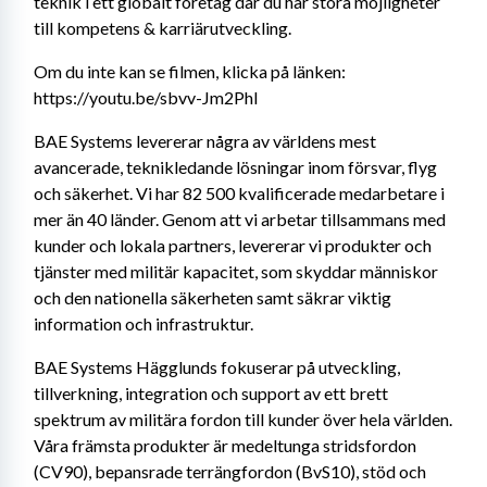
teknik i ett globalt företag där du har stora möjligheter 
till kompetens & karriärutveckling.
Om du inte kan se filmen, klicka på länken:
https://youtu.be/sbvv-Jm2PhI
BAE Systems levererar några av världens mest 
avancerade, teknikledande lösningar inom försvar, flyg 
och säkerhet. Vi har 82 500 kvalificerade medarbetare i 
mer än 40 länder. Genom att vi arbetar tillsammans med 
kunder och lokala partners, levererar vi produkter och 
tjänster med militär kapacitet, som skyddar människor 
och den nationella säkerheten samt säkrar viktig 
information och infrastruktur.
BAE Systems Hägglunds fokuserar på utveckling, 
tillverkning, integration och support av ett brett 
spektrum av militära fordon till kunder över hela världen. 
Våra främsta produkter är medeltunga stridsfordon 
(CV90), bepansrade terrängfordon (BvS10), stöd och 