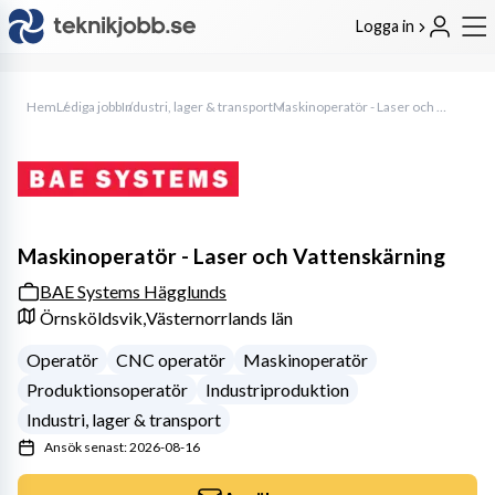
Logga in
Hem
Lediga jobb
Industri, lager & transport
Maskinoperatör - Laser och Vattenskärning
Maskinoperatör - Laser och Vattenskärning
BAE Systems Hägglunds
Örnsköldsvik,
Västernorrlands län
Operatör
CNC operatör
Maskinoperatör
Produktionsoperatör
Industriproduktion
Industri, lager & transport
Ansök senast: 2026-08-16