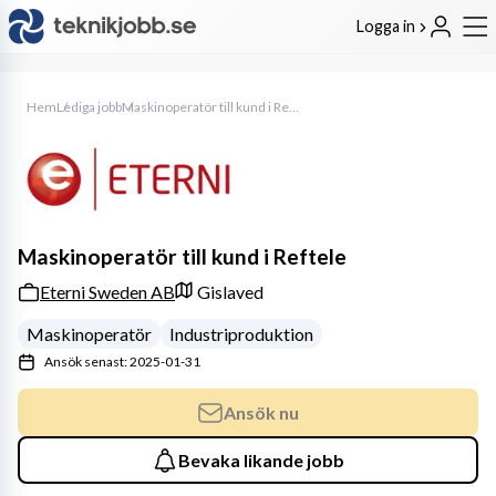
Logga in
Hem
Lediga jobb
Maskinoperatör till kund i Reftele
Maskinoperatör till kund i Reftele
Eterni Sweden AB
Gislaved
Maskinoperatör
Industriproduktion
Ansök senast: 2025-01-31
Ansök nu
Bevaka likande jobb