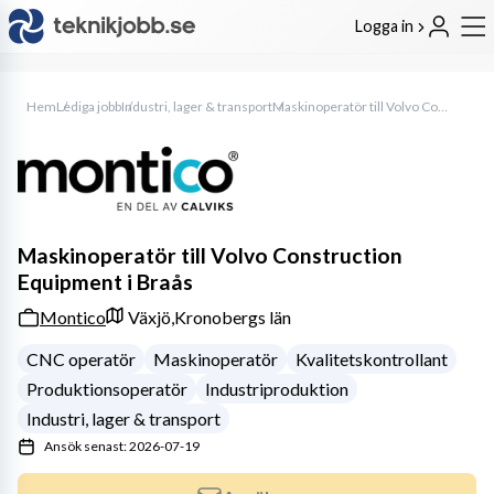
Logga in
Hem
Lediga jobb
Industri, lager & transport
Maskinoperatör till Volvo Construction Equipment i Braås
Maskinoperatör till Volvo Construction
Equipment i Braås
Montico
Växjö,
Kronobergs län
CNC operatör
Maskinoperatör
Kvalitetskontrollant
Produktionsoperatör
Industriproduktion
Industri, lager & transport
Ansök senast: 2026-07-19