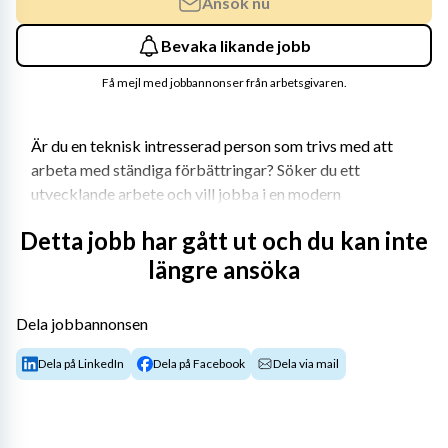
Ansök nu
Bevaka likande jobb
Få mejl med jobbannonser från arbetsgivaren.
Är du en teknisk intresserad person som trivs med att 
arbeta med ständiga förbättringar? Söker du ett 
utvecklande arbete och vill jobba i en modern 
produktionsmiljö på ett globalt bolag som är 
Detta jobb har gått ut och du kan inte
marknadsledande inom fordonsindustrin? 
längre ansöka
Då kan det vara dig vi söker!
Just nu befinner sig Volvo Construction Equipment i ett 
Dela jobbannonsen
spännande och expansivt skede och söker nu en duktig 
Dela på LinkedIn
Dela på Facebook
Dela via mail
maskinoperatör för att förstärka sitt team. Som 
maskinoperatör är du en del av ett mångsidigt team av 
skickliga yrkesmän och kvinnor som arbetar med energi 
och passion för att vara världsledande inom 