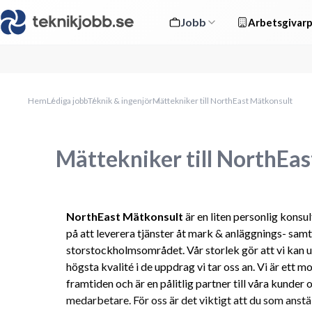
Jobb
Arbetsgivarp
Hem
Lediga jobb
Teknik & ingenjör
Mättekniker till NorthEast Mätkonsult
Mättekniker till NorthEa
NorthEast Mätkonsult 
är en liten personlig konsu
på att leverera tjänster åt mark & anläggnings- samt
storstockholmsområdet. Vår storlek gör att vi kan u
högsta kvalité i de uppdrag vi tar oss an. Vi är ett m
framtiden och är en pålitlig partner till våra kunder o
medarbetare. För oss är det viktigt att du som anstä