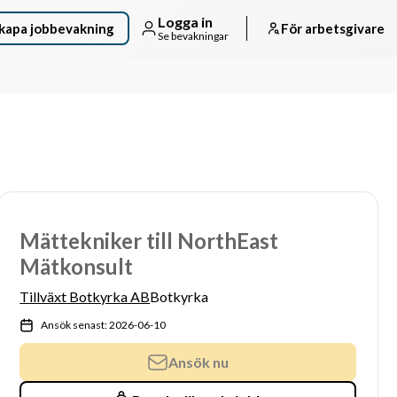
Logga in
kapa jobbevakning
För arbetsgivare
Se bevakningar
Mättekniker till NorthEast
Mätkonsult
Tillväxt Botkyrka AB
Botkyrka
Ansök senast: 2026-06-10
Ansök nu