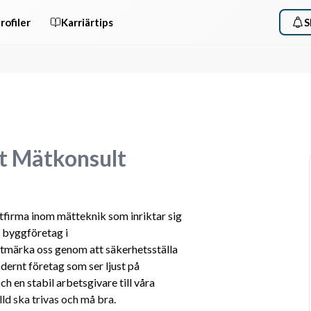
rofiler
Karriärtips
S
st Mätkonsult
ltfirma inom mätteknik som inriktar sig 
 byggföretag i 
tmärka oss genom att säkerhetsställa 
odernt företag som ser ljust på 
ch en stabil arbetsgivare till våra 
lld ska trivas och må bra.