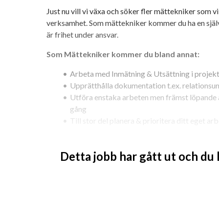
Just nu vill vi växa och söker fler mättekniker som vi
verksamhet. Som mättekniker kommer du ha en självst
är frihet under ansvar.
Som Mättekniker kommer du bland annat:
Arbeta med Inmätning & Utsättning i projek
Upprätthålla dokumentation t.ex. relationsund
Utföra enstaka arbeten men främst löpande ar
gång
Till stor del planera & prioritera ditt eget ar
Du arbetar i tätt samarbete med platschefen i proj
mätchefen i tekniska frågor. Du ansvarar för att ha m
Detta jobb har gått ut och du
maskinisterna, anläggarna & platschefen ska kunna 
möjligt.
Krav:
Minst 3 års erfarenhet i en roll som mättekni