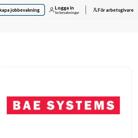
Logga in
kapa jobbevakning
För arbetsgivare
Se bevakningar