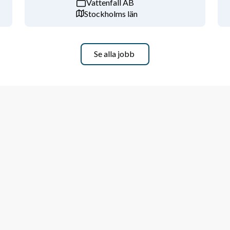
Vattenfall AB
Stockholms län
 programvaruprojekt inom tillämpad 
 och säkerställa 
Se alla jobb
ysik, datateknik eller liknande 
kling är meriterande, gärna inom 
, mekanik, dynamik eller närliggande 
 programvaruutveckling, inklusive 
 miljöer med höga krav på kvalitet och 