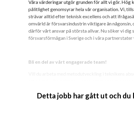
Våra värderingar utgör grunden för allt vi gör. Hög k
pålitlighet genomsyrar hela vår organisation. Vi, ti
strävar alltid efter teknisk excellens och att ifrågasä
omvärld är försvarsindustrin viktigare än någonsin, 
därför vårt ansvar på största allvar. Nu söker vi dig s
försvarsförmågan i Sverige och i våra partnerstater 
Bli en del av vårt engagerade team!
Vill du arbeta med metodutveckling i teknikens abs
att påverka framtidens vapensystem genom avancera
och högkvalitativ kod. Vi söker nu en
Metodutveckl
Detta jobb har gått ut och du
generations lösningar genom att utveckla analys oc
fysik.
Om tjänsten