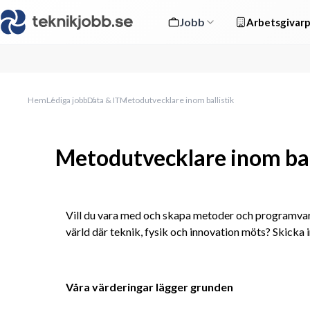
Jobb
Arbetsgivarp
Hem
Lediga jobb
Data & IT
Metodutvecklare inom ballistik
Metodutvecklare inom bal
Vill du vara med och skapa metoder och programvara s
värld där teknik, fysik och innovation möts? Skicka 
Våra värderingar lägger grunden