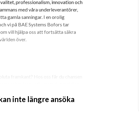
valitet, professionalism, innovation och 
llsammans med våra underleverantörer, 
tta gamla sanningar. I en orolig 
och vi på BAE Systems Bofors tar 
om vill hjälpa oss att fortsätta säkra 
världen över.
oluta framkant? Hos oss får du chansen 
d analys, innovativ metodutveckling 
are
som vill vara med och forma nästa 
 kan inte längre ansöka
h beräkningsmodeller inom tillämpad 