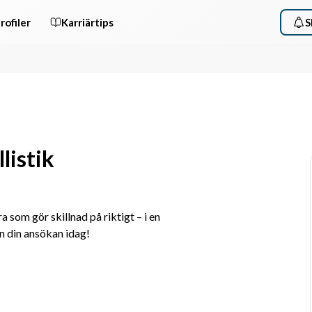
rofiler
Karriärtips
S
listik
om gör skillnad på riktigt – i en 
in din ansökan idag!