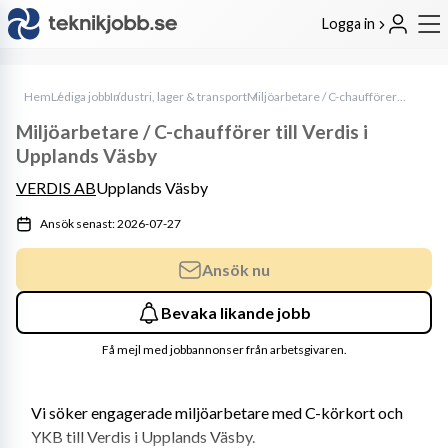
Logga in
Hem
Lediga jobb
Industri, lager & transport
Miljöarbetare / C-chaufförer till Verdis i Upplands Väsby
Miljöarbetare / C-chaufförer till Verdis i
Upplands Väsby
VERDIS AB
Upplands Väsby
Ansök senast: 2026-07-27
Ansök nu
Bevaka likande jobb
Få mejl med jobbannonser från arbetsgivaren.
Vi söker engagerade miljöarbetare med C-körkort och 
YKB till Verdis i Upplands Väsby. 