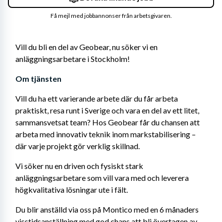
Få mejl med jobbannonser från arbetsgivaren.
Vill du bli en del av Geobear, nu söker vi en 
anläggningsarbetare i Stockholm!
Om tjänsten
Vill du ha ett varierande arbete där du får arbeta 
praktiskt, resa runt i Sverige och vara en del av ett litet, 
sammansvetsat team? Hos Geobear får du chansen att 
arbeta med innovativ teknik inom markstabilisering – 
där varje projekt gör verklig skillnad.
Vi söker nu en driven och fysiskt stark 
anläggningsarbetare som vill vara med och leverera 
högkvalitativa lösningar ute i fält.
Du blir anställd via oss på Montico med en 6 månaders 
visstidsanställning med god chans att bli övertagen av 