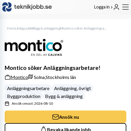
Logga in
Hem
Lediga jobb
Bygg & anläggning
Montico söker Anläggningsarbetare!
Montico söker Anläggningsarbetare!
Montico
Solna,
Stockholms län
Anläggningsarbetare
Anläggning, övrigt
Byggproduktion
Bygg & anläggning
Ansök senast: 2026-08-10
Ansök nu
Bevaka likande jobb