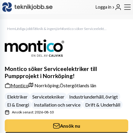
Logga in
Hem
Lediga jobb
Teknik & ingenjör
Montico söker Serviceelektriker till Pumpprojekt i Norrköping!
Montico söker Serviceelektriker till
Pumpprojekt i Norrköping!
Montico
Norrköping,
Östergötlands län
Elektriker
Servicetekniker
Industriunderhåll, övrigt
El & Energi
Installation och service
Drift & Underhåll
Ansök senast: 2026-08-10
Ansök nu