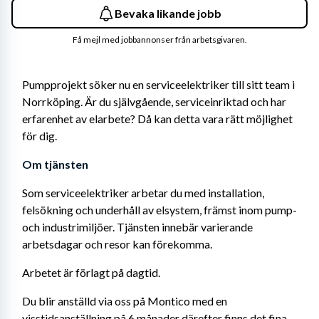
Bevaka likande jobb
Få mejl med jobbannonser från arbetsgivaren.
Pumpprojekt söker nu en serviceelektriker till sitt team i 
Norrköping. Är du självgående, serviceinriktad och har 
erfarenhet av elarbete? Då kan detta vara rätt möjlighet 
för dig.
Om tjänsten
Som serviceelektriker arbetar du med installation, 
felsökning och underhåll av elsystem, främst inom pump- 
och industrimiljöer. Tjänsten innebär varierande 
arbetsdagar och resor kan förekomma.
Arbetet är förlagt på dagtid.
Du blir anställd via oss på Montico med en 
visstidsanställning på 6 månader därefter finns det fina 