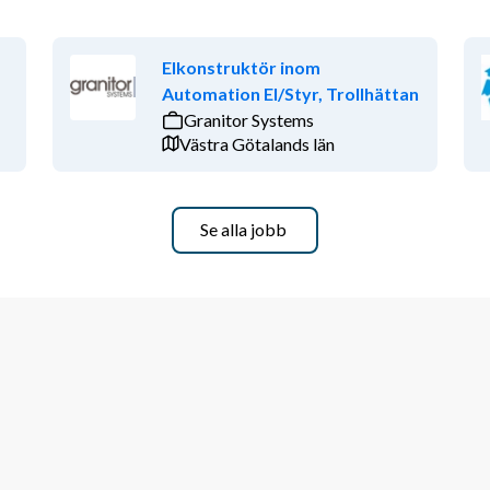
Elkonstruktör inom
Automation El/Styr, Trollhättan
Granitor Systems
Västra Götalands län
Se alla jobb