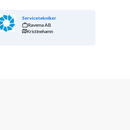
Servicetekniker
Ravema AB
Kristinehamn