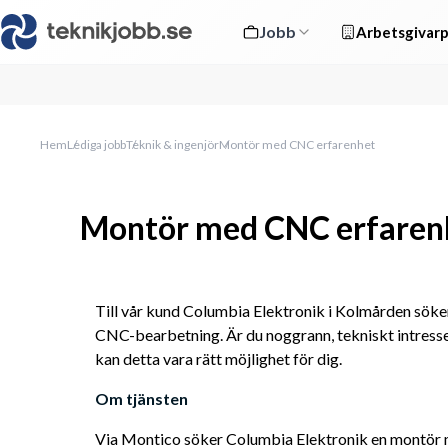
Jobb
Arbetsgivarp
Hem
Lediga jobb
Teknik & ingenjör
Montör med CNC erfarenhet
Montör med CNC erfaren
Till vår kund Columbia Elektronik i Kolmården söker
CNC-bearbetning. Är du noggrann, tekniskt intresser
kan detta vara rätt möjlighet för dig.
Om tjänsten
Via Montico söker Columbia Elektronik en montör m