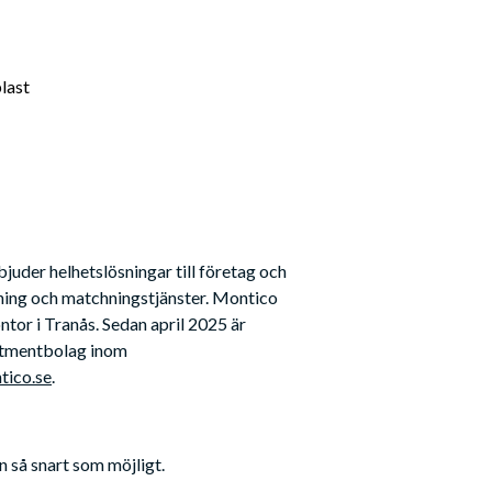
plast
der helhetslösningar till företag och 
ning och matchningstjänster. Montico 
tor i Tranås. Sedan april 2025 är 
stmentbolag inom 
ico.se
.
n så snart som möjligt.