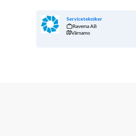
Servicetekniker
Ravema AB
Värnamo