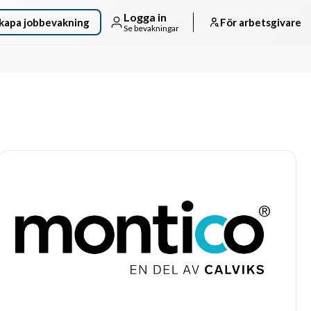
Logga in
kapa jobbevakning
För arbetsgivare
Se bevakningar