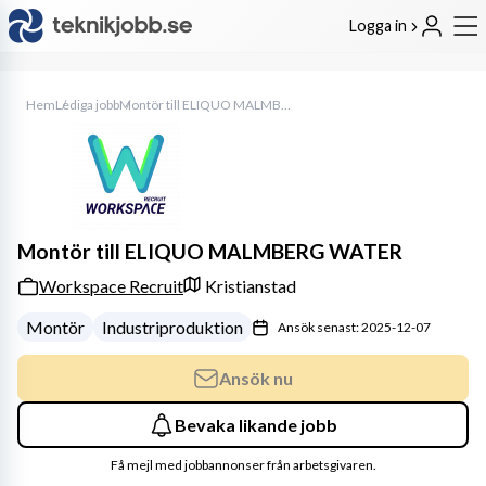
Logga in
Hem
Lediga jobb
Montör till ELIQUO MALMBERG WATER
Montör till ELIQUO MALMBERG WATER
Workspace Recruit
Kristianstad
Montör
Industriproduktion
Ansök senast: 2025-12-07
Ansök nu
Bevaka likande jobb
Få mejl med jobbannonser från arbetsgivaren.