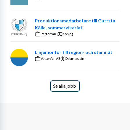
verkstadsarbete. Arbetet innebär montage, 
servicearbete och nybyggnation från planering till 
genomförande och uppföljning. Du utgår från hemmet, 
Produktionsmedarbetare till Guttsta
men det ingår en del verkstadsarbete på vårt 
Källa, sommarvikariat
huvudkontor i Yngsjö när du inte är ute hos kunderna. Det 
PerformIQ
Köping
förekommer resor i arbetet under både korta och lite 
längre perioder.
Linjemontör till region- och stamnät
Vattenfall AB
Dalarnas län
Kvalifikationer
·   Du har gymnasieutbildning inom Industriteknik, Rör & 
Se alla jobb
Svets eller liknande.
·   Du har några års erfarenhet av liknande servicearbete.
·   Du är noggrann och tycker om ordning och reda.
·   Du är självgående, positiv och serviceinriktad.