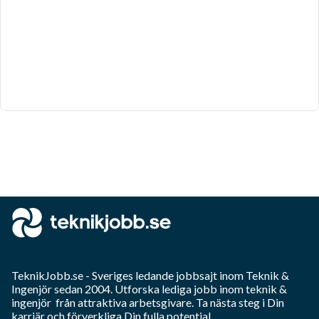
TeknikJobb.se
- Sveriges ledande jobbsajt inom
Teknik &
Ingenjör
sedan 2004. Utforska lediga jobb inom
teknik &
ingenjör
från attraktiva arbetsgivare. Ta nästa steg i Din
karriär och förverkliga Din fulla potential.