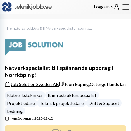
Logga in
Hem
Lediga jobb
Data & IT
Nätverkspecialist till spännande uppdrag i Norrköping!
Nätverkspecialist till spännande uppdrag i
Norrköping!
Job Solution Sweden AB
Norrköping,
Östergötlands län
Nätverkstekniker
It infrastrukturspecialist
Projektledare
Teknisk projektledare
Drift & Support
Ledning
Ansök senast: 2025-12-12