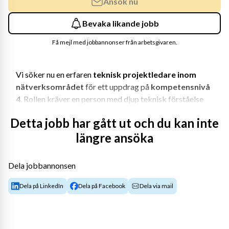
Ansök nu
Bevaka likande jobb
Få mejl med jobbannonser från arbetsgivaren.
Vi söker nu en erfaren 
teknisk projektledare inom 
nätverksområdet
 för ett uppdrag på 
kompetensnivå 
4
. Rollen kräver en person med djup teknisk förståelse 
och dokumenterad erfarenhet av att leda komplexa 
Detta jobb har gått ut och du kan inte
nätverksprojekt i större organisationer.
längre ansöka
Uppdragsbeskrivning
Dela jobbannonsen
Som teknisk projektledare ansvarar du för planering, 
koordinering och genomförande av nätverksrelaterade 
Dela på LinkedIn
Dela på Facebook
Dela via mail
projekt. Du säkerställer att projekt levereras med hög 
kvalitet, i tid och enligt uppsatta krav. Du kommer att 
arbeta i nära samverkan med tekniska specialister, 