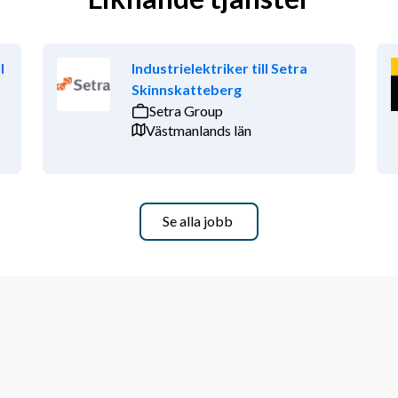
l
Industrielektriker till Setra
Skinnskatteberg
Setra Group
Västmanlands län
Se alla jobb