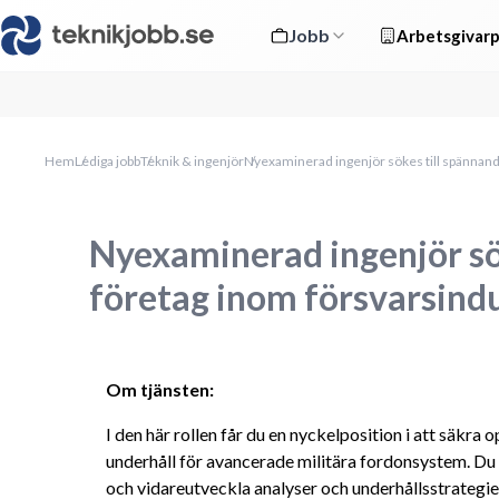
Jobb
Arbetsgivarp
Hem
Lediga jobb
Teknik & ingenjör
Nyexaminerad ingenjör sökes till spännand
Nyexaminerad ingenjör sö
företag inom försvarsindu
Om tjänsten: 
I den här rollen får du en nyckelposition i att säkra o
underhåll för avancerade militära fordonsystem. Du 
och vidareutveckla analyser och underhållsstrategier