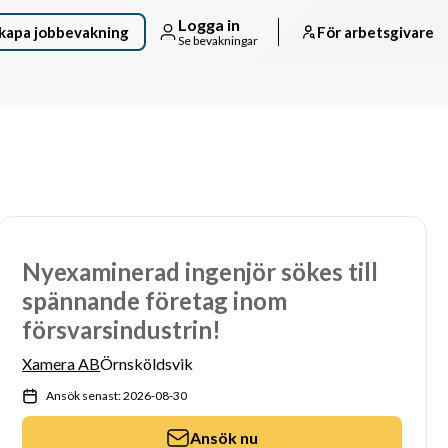
Logga in
kapa jobbevakning
För arbetsgivare
Se bevakningar
Nyexaminerad ingenjör sökes till
spännande företag inom
försvarsindustrin!
Xamera AB
Örnsköldsvik
Ansök senast: 2026-08-30
Ansök nu