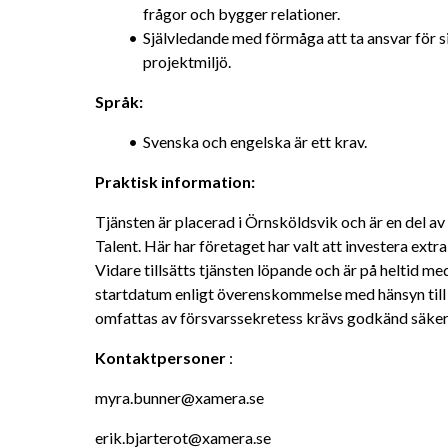
frågor och bygger relationer.
Självledande med förmåga att ta ansvar för si
projektmiljö.
Språk:
Svenska och engelska är ett krav.
Praktisk information:
Tjänsten är placerad i Örnsköldsvik och är en del 
Talent. Här har företaget har valt att investera extra 
Vidare tillsätts tjänsten löpande och är på heltid m
startdatum enligt överenskommelse med hänsyn till e
omfattas av försvarssekretess krävs godkänd säke
Kontaktpersoner
 :
myra.bunner@xamera.se
erik.bjarterot@xamera.se