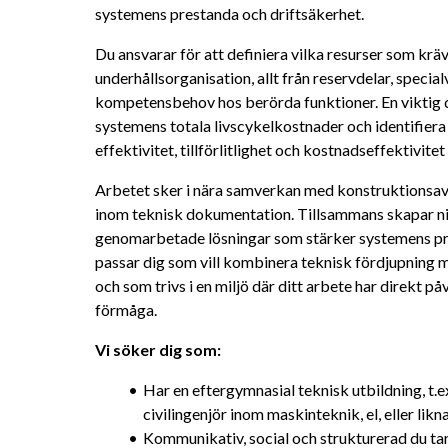
systemens prestanda och driftsäkerhet.
Du ansvarar för att definiera vilka resurser som krävs
underhållsorganisation, allt från reservdelar, specia
kompetensbehov hos berörda funktioner. En viktig de
systemens totala livscykelkostnader och identifiera
effektivitet, tillförlitlighet och kostnadseffektivitet 
Arbetet sker i nära samverkan med konstruktionsa
inom teknisk dokumentation. Tillsammans skapar ni l
genomarbetade lösningar som stärker systemens pre
passar dig som vill kombinera teknisk fördjupning m
och som trivs i en miljö där ditt arbete har direkt 
förmåga.
Vi söker dig som: 
Har en eftergymnasial teknisk utbildning, t.ex
civilingenjör inom maskinteknik, el, eller li
Kommunikativ, social och strukturerad du tar