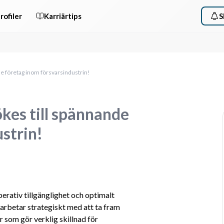
rofiler
Karriärtips
S
e företag inom försvarsindustrin!
kes till spännande
strin!
perativ tillgänglighet och optimalt 
arbetar strategiskt med att ta fram 
 som gör verklig skillnad för 