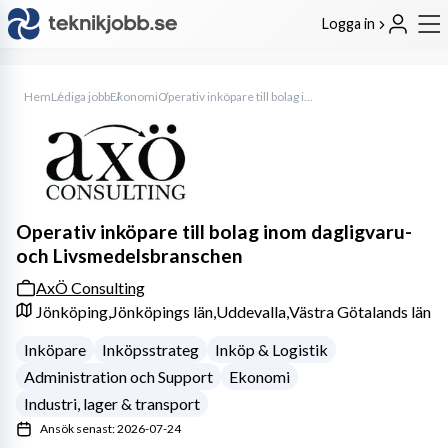
Logga in
Hem
Lediga jobb
Ekonomi
Operativ inköpare till bolag inom dagligvaru- och Livsmedelsbranschen
Operativ inköpare till bolag inom dagligvaru-
och Livsmedelsbranschen
AxÖ Consulting
Jönköping,
Jönköpings län,
Uddevalla,
Västra Götalands län
Inköpare
Inköpsstrateg
Inköp & Logistik
Administration och Support
Ekonomi
Industri, lager & transport
Ansök senast: 2026-07-24