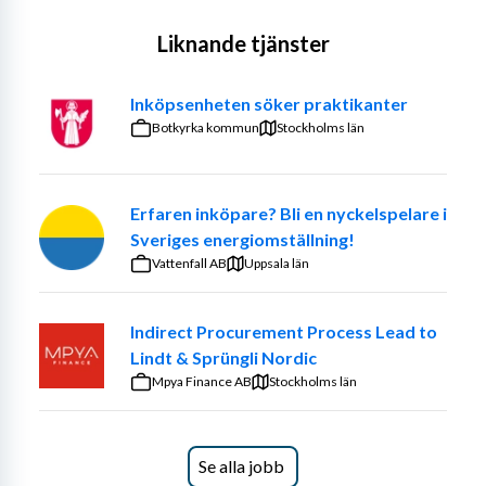
kategoriutveckling, leverantörsstrategier och långsiktiga 
affärsrelationer.
Liknande tjänster
Om rollen
Inköpsenheten söker praktikanter
Som Operativ Inköpare ansvarar du för den dagliga 
Botkyrka kommun
Stockholms län
kontakten med leverantörer och säkerställer att 
sortiment, priser och leveranser möter verksamhetens 
behov. Du arbetar nära försäljning, lager och logistik för 
Erfaren inköpare? Bli en nyckelspelare i
att skapa effektiva flöden och god lönsamhet.
Sveriges energiomställning!
Rollen är bred och varierande med möjlighet att på sikt 
Vattenfall AB
Uppsala län
ta ett större ansvar inom förhandling, 
leverantörsutveckling och kategoriarbete.
Indirect Procurement Process Lead to
Lindt & Sprüngli Nordic
Arbetsuppgifter
Mpya Finance AB
Stockholms län
Som Operativ Inköpare får du en central roll i 
verksamheten där du ansvarar för att säkerställa ett 
konkurrenskraftigt sortiment och effektiva 
Se alla jobb
inköpsflöden. Du arbetar nära leverantörer och interna 