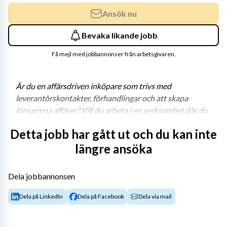
Ansök nu
Bevaka likande jobb
Få mejl med jobbannonser från arbetsgivaren.
Är du en affärsdriven inköpare som trivs med 
leverantörskontakter, förhandlingar och att skapa 
lönsamma affärer? Vill du arbeta i en verksamhet där du 
får ta ansvar, påverka och utvecklas inom inköp? Då kan 
Detta jobb har gått ut och du kan inte
detta vara rätt möjlighet för dig.
längre ansöka
Vi söker nu en Operativ Inköpare till ett väletablerat 
företag inom handel och distribution. Här blir du en del 
Dela jobbannonsen
av ett engagerat inköpsteam där samarbete, 
affärsmässighet och eget ansvar står i fokus. För rätt 
Dela på LinkedIn
Dela på Facebook
Dela via mail
person finns goda möjligheter att på sikt växa in i en roll 
som Strategisk Inköpare med ett större ansvar för 