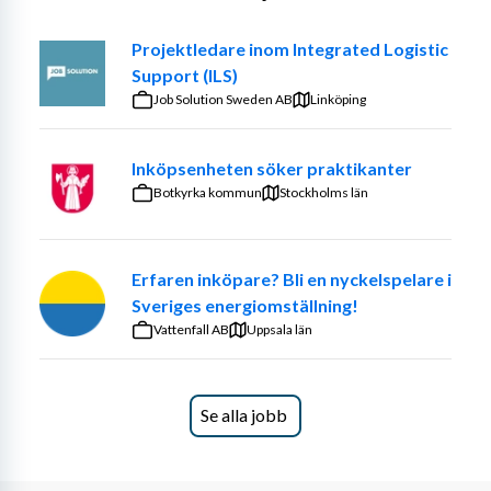
Exempel på arbetsuppgifter:
Projektledare inom Integrated Logistic
Support (ILS)
Inköp av reservdelar, reparationer och tjänster 
Job Solution Sweden AB
Linköping
utifrån planerade behov
Orderläggning och uppföljning av leveranser
Hantering av försäljningsorder
Inköpsenheten söker praktikanter
Inhämtning av kostnadsunderlag och 
Botkyrka kommun
Stockholms län
prisuppgifter
Flödesoptimering i försörjningskedjan
Granskning av leverantörers kostnadskalkyler
Erfaren inköpare? Bli en nyckelspelare i
Vem är du?
Sveriges energiomställning!
Vattenfall AB
Uppsala län
Vi söker dig som är lösningsorienterad, strukturerad och 
trivs i en miljö med högt tempo och stort ansvar. Du har 
förmågan att arbeta självständigt samtidigt som du är 
Se alla jobb
en lagspelare som samarbetar väl med olika funktioner.
Kvalifikationer: