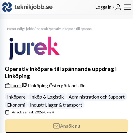
Logga in
Hem
Lediga jobb
Ekonomi
Operativ inköpare till spännande uppdrag i Linköping
Operativ inköpare till spännande uppdrag i
Linköping
Jurek
Linköping,
Östergötlands län
Inköpare
Inköp & Logistik
Administration och Support
Ekonomi
Industri, lager & transport
Ansök senast: 2026-07-24
Ansök nu