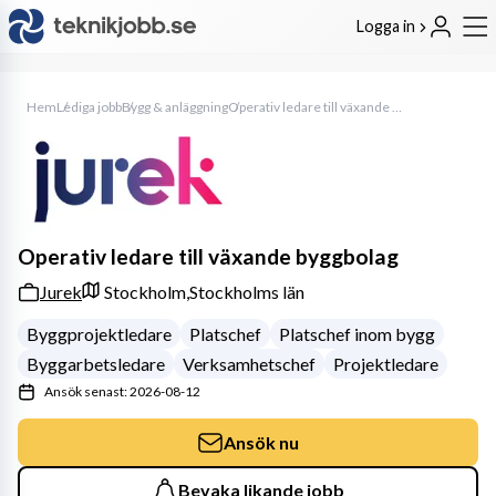
Logga in
Hem
Lediga jobb
Bygg & anläggning
Operativ ledare till växande byggbolag
Operativ ledare till växande byggbolag
Jurek
Stockholm,
Stockholms län
Byggprojektledare
Platschef
Platschef inom bygg
Byggarbetsledare
Verksamhetschef
Projektledare
Ansök senast: 2026-08-12
Ansök nu
Bevaka likande jobb