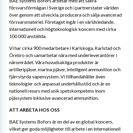
BAE Systems Bofors arbetar med att säkra 
försvarsförmågan i Sverige och i partnerstater världen 
över genom att utveckla, producera och sälja avancerad 
försvarsmateriel. Företaget ingår i en världsledande, 
internationell och högteknologisk koncern med cirka 
100 000 anställda.
Vi har cirka 900 medarbetare i Karlskoga, Karlstad och 
Örebro och samarbetar nära med underleverantörer i 
närområdet. Våra huvudsakliga produkter är 
artilleripjäser, marina pjäser, intelligent ammunition och 
fjärrstyrda vapensystem. Vi tillhandahåller även 
teknologier och anpassat underhållsstöd och är en 
nationell resurs med unik spetskompetens inom 
pjässystem inklusive avancerad ammunition.
ATT ARBETA HOS OSS
BAE Systems Bofors är en del av en global koncern, 
vilket ger goda möjligheter till arbete i en internationell 