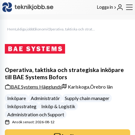
Logga in
Hem
Lediga jobb
Ekonomi
Operativa, taktiska och strategiska inköpare till BAE Systems Bofors
Operativa, taktiska och strategiska inköpare
till BAE Systems Bofors
BAE Systems Hägglunds
Karlskoga,
Örebro län
Inköpare
Administratör
Supply chain manager
Inköpsstrateg
Inköp & Logistik
Administration och Support
Ansök senast: 2026-08-12