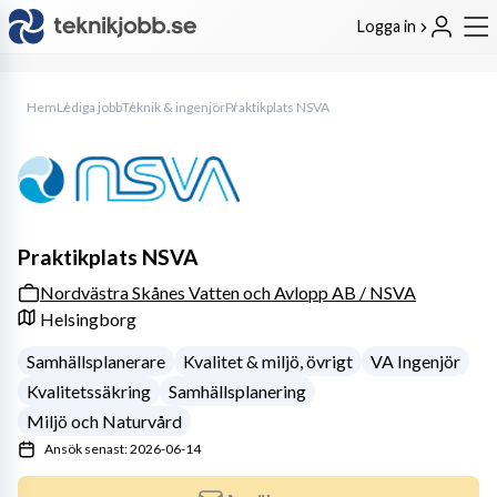
Logga in
Hem
Lediga jobb
Teknik & ingenjör
Praktikplats NSVA
Praktikplats NSVA
Nordvästra Skånes Vatten och Avlopp AB / NSVA
Helsingborg
Samhällsplanerare
Kvalitet & miljö, övrigt
VA Ingenjör
Kvalitetssäkring
Samhällsplanering
Miljö och Naturvård
Ansök senast: 2026-06-14