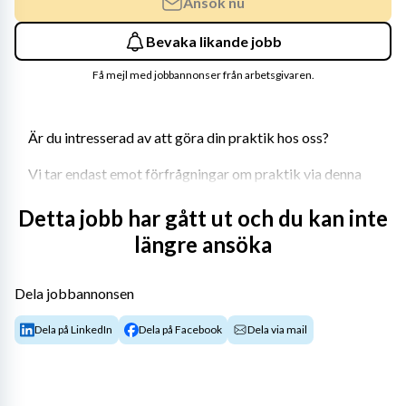
Ansök nu
Bevaka likande jobb
Få mejl med jobbannonser från arbetsgivaren.
Är du intresserad av att göra din praktik hos oss?
Vi tar endast emot förfrågningar om praktik via denna 
sida
.
Detta jobb har gått ut och du kan inte
För att hantera din praktikansökan ska den innehålla:
längre ansöka
Vilken utbildningen du går och information om 
innehåll och mål för praktiken
Dela jobbannonsen
Önskemål om vilket arbetsområde du söker din 
Dela på LinkedIn
Dela på Facebook
Dela via mail
praktik inom, dvs vilket område du utbildar dig 
inom
CV eller sammanställning av dina genomgångna 
kurser