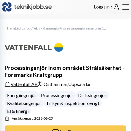
Logga in
Hem
Lediga jobb
Teknik & ingenjör
Processingenjör inom området Strålsäkerhet - Forsmarks Kraftgrupp
Processingenjör inom området Strålsäkerhet -
Forsmarks Kraftgrupp
Vattenfall AB
Östhammar,
Uppsala län
Energiingenjör
Processingenjör
Driftsingenjör
Kvalitetsingenjör
Tillsyn & inspektion, övrigt
El & Energi
Ansök senast: 2026-08-23