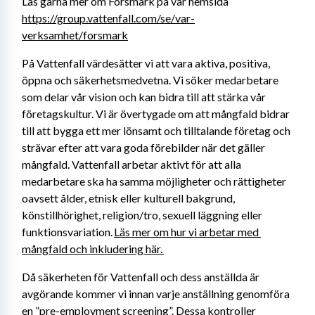
Läs gärna mer om Forsmark på vår hemsida 
https://group.vattenfall.com/se/var-
verksamhet/forsmark
På Vattenfall värdesätter vi att vara aktiva, positiva, 
öppna och säkerhetsmedvetna. Vi söker medarbetare 
som delar vår vision och kan bidra till att stärka vår 
företagskultur. Vi är övertygade om att mångfald bidrar 
till att bygga ett mer lönsamt och tilltalande företag och 
strävar efter att vara goda förebilder när det gäller 
mångfald. Vattenfall arbetar aktivt för att alla 
medarbetare ska ha samma möjligheter och rättigheter 
oavsett ålder, etnisk eller kulturell bakgrund, 
könstillhörighet, religion/tro, sexuell läggning eller 
funktionsvariation. 
Läs mer om hur vi arbetar med 
mångfald och inkludering här. 
Då säkerheten för Vattenfall och dess anställda är 
avgörande kommer vi innan varje anställning genomföra 
en ”pre-employment screening”. Dessa kontroller 