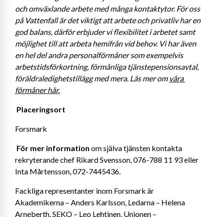
och omväxlande arbete med många kontaktytor. För oss 
på Vattenfall är det viktigt att arbete och privatliv har en 
god balans, därför erbjuder vi flexibilitet i arbetet samt 
möjlighet till att arbeta hemifrån vid behov. Vi har även 
en hel del andra personalförmåner som exempelvis 
arbetstidsförkortning, förmånliga tjänstepensionsavtal, 
föräldraledighetstillägg med mera. Läs mer om 
våra 
förmåner här.
Placeringsort 
Forsmark 
För mer information 
om själva tjänsten kontakta 
rekryterande chef Rikard Svensson, 076-788 11 93 eller 
Inta Mårtensson, 072-7445436. 
Fackliga representanter inom Forsmark är 
Akademikerna – Anders Karlsson, Ledarna – Helena 
Arneberth, SEKO – Leo Lehtinen, Unionen – 