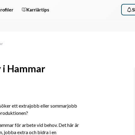
rofiler
Karriärtips
S
ar
v i Hammar
söker ett extrajobb eller sommarjobb 
 produktionen?
ammar för arbete vid behov. Det här är 
in, jobba extra och bidra i en 