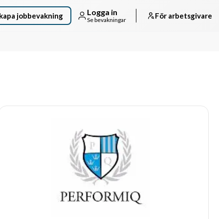
Logga in
kapa jobbevakning
För arbetsgivare
Se bevakningar