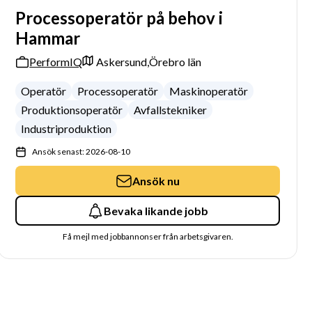
Processoperatör på behov i
Hammar
PerformIQ
Askersund,
Örebro län
Operatör
Processoperatör
Maskinoperatör
Produktionsoperatör
Avfallstekniker
Industriproduktion
Ansök senast: 2026-08-10
Ansök nu
Bevaka likande jobb
Få mejl med jobbannonser från arbetsgivaren.