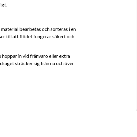
igt.
material bearbetas och sorteras i en 
r till att flödet fungerar säkert och 
 hoppar in vid frånvaro eller extra 
raget sträcker sig från nu och över 