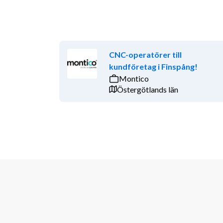
CNC-operatörer till
kundföretag i Finspång!
Montico
Östergötlands län