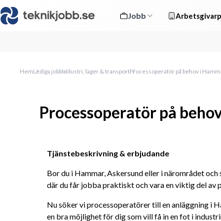
Jobb
Arbetsgivarp
Hem
Lediga jobb
Industri, lager & transport
Processoperatör på behov i Hamm
Processoperatör på beho
Tjänstebeskrivning & erbjudande
Bor du i Hammar, Askersund eller i närområdet och 
där du får jobba praktiskt och vara en viktig del av
Nu söker vi processoperatörer till en anläggning i H
en bra möjlighet för dig som vill få in en fot i industr