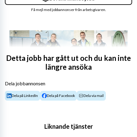
Få mejl med jobbannonser från arbetsgivaren.
Detta jobb har gått ut och du kan inte
längre ansöka
Dela jobbannonsen
Ta en ledande roll i vårt produktions-team och 
Dela på LinkedIn
Dela på Facebook
Dela via mail
arbeta i en modern produktionsmiljö i Karlskrona
Letar du efter en möjlighet att inspirera, motivera och 
leda ett team? I den här rollen får du chansen att bidra till 
Liknande tjänster
ett företag som har en central roll i samhällets gröna 
omställning. Vår produktion växer och vi behöver nu 