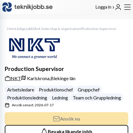
Logga in
Hem
Lediga jobb
Chef, ledarskap & organisation
Production Supervisor
Production Supervisor
NKT
Karlskrona,
Blekinge län
Arbetsledare
Produktionschef
Gruppchef
Produktionsledning
Ledning
Team och Gruppledning
Ansök senast: 2026-07-17
Ansök nu
Bevaka likande jobb