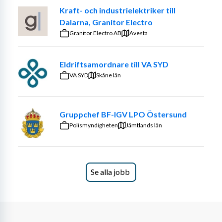
utöka vårt team av produktionsledare.
Kraft- och industrielektriker till
Dalarna, Granitor Electro
Utveckla, motivera och engagera
Granitor Electro AB
Avesta
Som Produktionsledare på NKT är det dina 
ledaregenskaper som får ta plats. Du leder ett team av 
Eldriftsamordnare till VA SYD
Operatörer som arbetar i den del av fabriken som gör 
VA SYD
Skåne län
den sista delen av förädlingen på kabeln innan leverans 
Armeringsavdelningen.Du jobbar tillsammans i ett team 
av Produktionsledare, Tekniker , Operatörer sam flera 
Gruppchef BF-IGV LPO Östersund
supportfunktioner . Du tillser att våra resurser i form av 
Polismyndigheten
Jämtlands län
människa, maskin och material, används på bästa sätt. 
Du kommer att leda ett team där den tillämpade 
arbetstiden är 5-skift, vilket innebär att produktionen 
pågår även när du inte är på plats.
Se alla jobb
I rollen får du möjlighet att utveckla ditt ledarskap och 
ansvarar bland annat för:
att avdelningens mål tas fram, tydliggörs, följs 