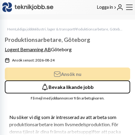
Logga in
Hem
Lediga jobb
Industri, lager & transport
Produktionsarbetare, Göteborg
Produktionsarbetare, Göteborg
Logent Bemanning AB
Göteborg
Ansök senast: 2026-08-24
Ansök nu
Bevaka likande jobb
Få mejl med jobbannonser från arbetsgivaren.
Nu söker vi dig som är intresserad av att arbeta som 
produktionsarbetare inom livsmedelsproduktion. För 
denna tjänst är dina främsta arbetsuppgifter att packa 