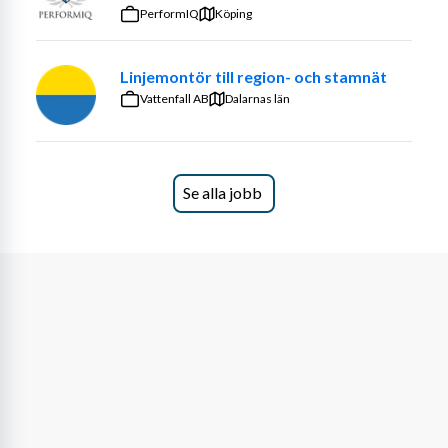
PerformIQ
Köping
- Tidigare erfarenhet i ledande roll
Meriterande:
Linjemontör till region- och stamnät
Vattenfall AB
Dalarnas län
- Tidigare erfarenhet av livsmedelsproduktion
Om ansökan:
Du ansöker tjänsten via annonsen,
Se alla jobb
Vi jobbar löpande med rekryteringen och tjänsterna kan 
komma att tillsättas innan sista ansökningsdagen.
Välkommen med din ansökan!