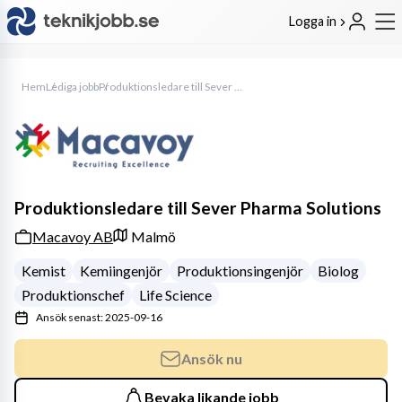
Logga in
Hem
Lediga jobb
Produktionsledare till Sever Pharma Solutions
Produktionsledare till Sever Pharma Solutions
Macavoy AB
Malmö
Kemist
Kemiingenjör
Produktionsingenjör
Biolog
Produktionschef
Life Science
Ansök senast: 2025-09-16
Ansök nu
Bevaka likande jobb