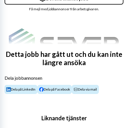
Få mejl med jobbannonser från arbetsgivaren.
Detta jobb har gått ut och du kan inte
längre ansöka
Dela jobbannonsen
Gillar du att arbeta operativt nära? Är ledarskap och 
Dela på LinkedIn
Dela på Facebook
Dela via mail
utveckling ditt kall? Har du erfarenhet av att arbeta i en 
regulatoriskt styrd produktionsmiljö? Vi söker nu ett par 
Produktionsledare.
Liknande tjänster
Om företaget