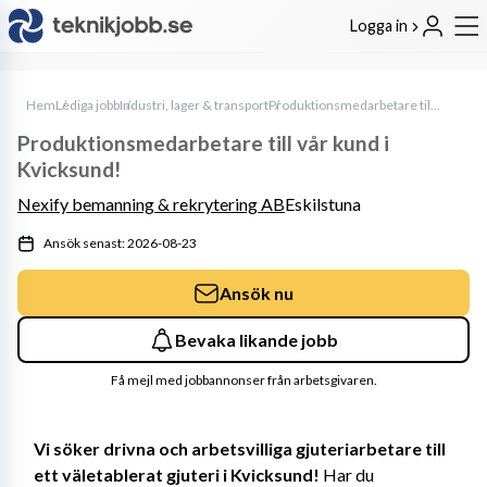
Logga in
Hem
Lediga jobb
Industri, lager & transport
Produktionsmedarbetare till vår kund i Kvicksund!
Produktionsmedarbetare till vår kund i
Kvicksund!
Nexify bemanning & rekrytering AB
Eskilstuna
Ansök senast: 2026-08-23
Ansök nu
Bevaka likande jobb
Få mejl med jobbannonser från arbetsgivaren.
Vi söker drivna och arbetsvilliga gjuteriarbetare till 
ett väletablerat gjuteri i Kvicksund!
 Har du 