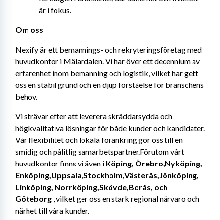
är i fokus.
Om oss
Nexify är ett bemannings- och rekryteringsföretag med 
huvudkontor i Mälardalen. Vi har över ett decennium av 
erfarenhet inom bemanning och logistik, vilket har gett 
oss en stabil grund och en djup förståelse för branschens 
behov.
Vi strävar efter att leverera skräddarsydda och 
högkvalitativa lösningar för både kunder och kandidater. 
Vår flexibilitet och lokala förankring gör oss till en 
smidig och pålitlig samarbetspartner.Förutom vårt 
huvudkontor finns vi även i 
Köping, Örebro,Nyköping, 
Enköping,Uppsala,Stockholm,Västerås,Jönköping, 
Linköping, Norrköping,Skövde,Borås, och 
Göteborg
 , vilket ger oss en stark regional närvaro och 
närhet till våra kunder.