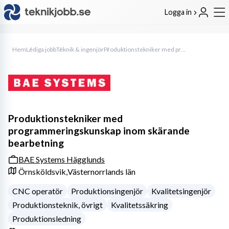
Logga in
Hem
Lediga jobb
Teknik & ingenjör
Produktionstekniker med programmeringskunskap inom skärande bearbetning
Produktionstekniker med
programmeringskunskap inom skärande
bearbetning
BAE Systems Hägglunds
Örnsköldsvik,
Västernorrlands län
CNC operatör
Produktionsingenjör
Kvalitetsingenjör
Produktionsteknik, övrigt
Kvalitetssäkring
Produktionsledning