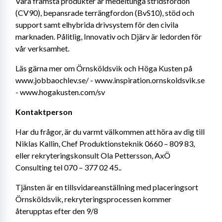
Våra främsta produkter är medeltunga stridsfordon 
(CV90), bepansrade terrängfordon (BvS10), stöd och 
support samt elhybrida drivsystem för den civila 
marknaden. Pålitlig, Innovativ och Djärv är ledorden för 
vår verksamhet.
Läs gärna mer om Örnsköldsvik och Höga Kusten på 
www.jobbaochlev.se/ - www.inspiration.ornskoldsvik.se 
- www.hogakusten.com/sv
Kontaktperson
Har du frågor, är du varmt välkommen att höra av dig till 
Niklas Kallin, Chef Produktionsteknik 0660 – 809 83, 
eller rekryteringskonsult Ola Pettersson, AxÖ 
Consulting tel 070 – 377 02 45..
Tjänsten är en tillsvidareanställning med placeringsort 
Örnsköldsvik, rekryteringsprocessen kommer 
återupptas efter den 9/8