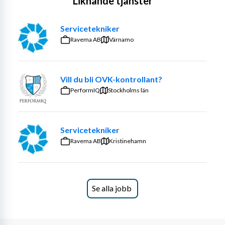
Liknande tjänster
Servicetekniker
Ravema AB
Värnamo
Vill du bli OVK-kontrollant?
PerformIQ
Stockholms län
Servicetekniker
Ravema AB
Kristinehamn
Se alla jobb