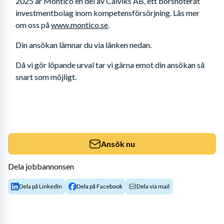
2025 är Montico en del av Calviks AB, ett börsnoterat 
investmentbolag inom kompetensförsörjning. Läs mer 
om oss på 
www.montico.se
.
Din ansökan lämnar du via länken nedan. 
Då vi gör löpande urval tar vi gärna emot din ansökan så 
snart som möjligt.
Ansök nu
Dela jobbannonsen
Dela på LinkedIn
Dela på Facebook
Dela via mail