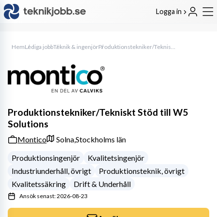
Logga in
Hem
Lediga jobb
Teknik & ingenjör
Produktionstekniker/Tekniskt Stöd till W5 Solutions
Produktionstekniker/Tekniskt Stöd till W5
Solutions
Montico
Solna,
Stockholms län
Produktionsingenjör
Kvalitetsingenjör
Industriunderhåll, övrigt
Produktionsteknik, övrigt
Kvalitetssäkring
Drift & Underhåll
Ansök senast: 2026-08-23