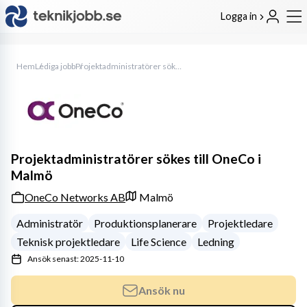
Logga in
Hem
Lediga jobb
Projektadministratörer sökes till OneCo i Malmö
Projektadministratörer sökes till OneCo i
Malmö
OneCo Networks AB
Malmö
Administratör
Produktionsplanerare
Projektledare
Teknisk projektledare
Life Science
Ledning
Ansök senast: 2025-11-10
Ansök nu