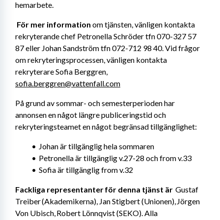
hemarbete.
För mer information
 om tjänsten, vänligen kontakta 
rekryterande chef Petronella Schröder tfn 070-327 57 
87 eller Johan Sandström tfn 072-712 98 40. Vid frågor 
om rekryteringsprocessen, vänligen kontakta 
rekryterare Sofia Berggren, 
sofia.berggren@vattenfall.com
På grund av sommar- och semesterperioden har 
annonsen en något längre publiceringstid och 
rekryteringsteamet en något begränsad tillgänglighet:
Johan är tillgänglig hela sommaren
Petronella är tillgänglig v.27-28 och from v.33
Sofia är tillgänglig from v.32
Fackliga representanter för denna tjänst är 
 Gustaf 
Treiber (Akademikerna), Jan Stigbert (Unionen), Jörgen 
Von Ubisch, Robert Lönnqvist (SEKO). Alla 