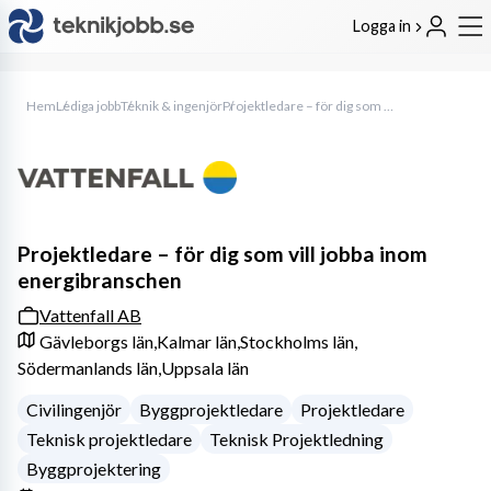
Logga in
Hem
Lediga jobb
Teknik & ingenjör
Projektledare – för dig som vill jobba inom energibranschen
Projektledare – för dig som vill jobba inom
energibranschen
Vattenfall AB
Gävleborgs län,
Kalmar län,
Stockholms län,
Södermanlands län,
Uppsala län
Civilingenjör
Byggprojektledare
Projektledare
Teknisk projektledare
Teknisk Projektledning
Byggprojektering