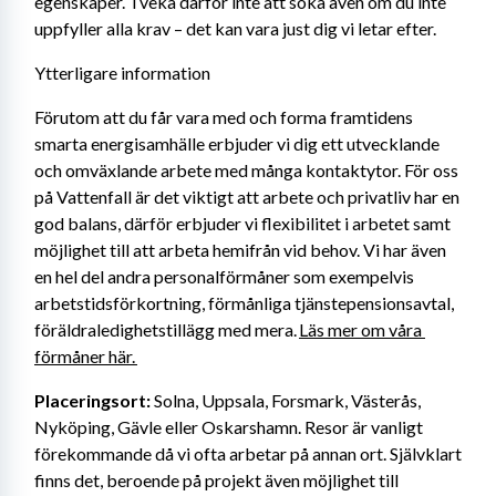
egenskaper. Tveka därför inte att söka även om du inte 
uppfyller alla krav – det kan vara just dig vi letar efter.
Ytterligare information
Förutom att du får vara med och forma framtidens 
smarta energisamhälle erbjuder vi dig ett utvecklande 
och omväxlande arbete med många kontaktytor. För oss 
på Vattenfall är det viktigt att arbete och privatliv har en 
god balans, därför erbjuder vi flexibilitet i arbetet samt 
möjlighet till att arbeta hemifrån vid behov. Vi har även 
en hel del andra personalförmåner som exempelvis 
arbetstidsförkortning, förmånliga tjänstepensionsavtal, 
föräldraledighetstillägg med mera. 
Läs mer om våra 
förmåner här. 
Placeringsort:
 Solna, Uppsala, Forsmark, Västerås, 
Nyköping, Gävle eller Oskarshamn. Resor är vanligt 
förekommande då vi ofta arbetar på annan ort. Självklart 
finns det, beroende på projekt även möjlighet till 