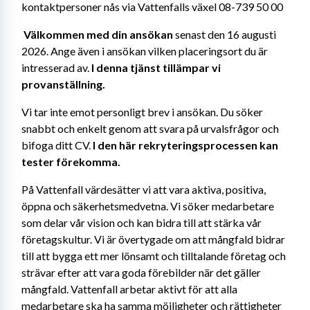
kontaktpersoner nås via Vattenfalls växel 08-739 50 00
Välkommen med din ansökan 
senast den 16 augusti 
2026. Ange även i ansökan vilken placeringsort du är 
intresserad av. 
I denna tjänst tillämpar vi 
provanställning.
Vi tar inte emot personligt brev i ansökan. Du söker 
snabbt och enkelt genom att svara på urvalsfrågor och 
bifoga ditt CV. 
I den här rekryteringsprocessen kan 
tester förekomma. 
På Vattenfall värdesätter vi att vara aktiva, positiva, 
öppna och säkerhetsmedvetna. Vi söker medarbetare 
som delar vår vision och kan bidra till att stärka vår 
företagskultur. Vi är övertygade om att mångfald bidrar 
till att bygga ett mer lönsamt och tilltalande företag och 
strävar efter att vara goda förebilder när det gäller 
mångfald. Vattenfall arbetar aktivt för att alla 
medarbetare ska ha samma möjligheter och rättigheter 