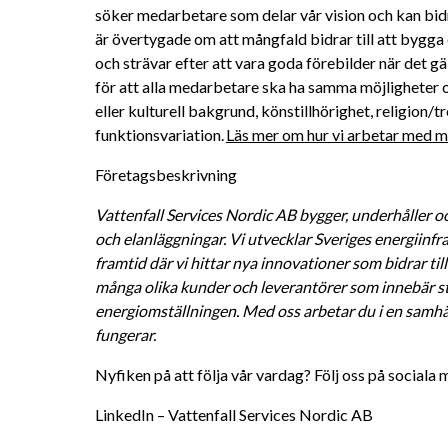
söker medarbetare som delar vår vision och kan bidra 
är övertygade om att mångfald bidrar till att bygga 
och strävar efter att vara goda förebilder när det gä
för att alla medarbetare ska ha samma möjligheter oc
eller kulturell bakgrund, könstillhörighet, religion/tro
funktionsvariation. 
Läs mer om hur vi arbetar med må
Företagsbeskrivning
Vattenfall Services Nordic AB bygger, underhåller oc
och elanläggningar. Vi utvecklar Sveriges energiinfra
framtid där vi hittar nya innovationer som bidrar till
många olika kunder och leverantörer som innebär sto
energiomställningen. Med oss arbetar du i en samhälls
fungerar. 
Nyfiken på att följa vår vardag? Följ oss på sociala 
LinkedIn – Vattenfall Services Nordic AB 