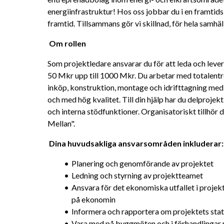
energiinfrastruktur! Hos oss jobbar du i en framtids
framtid. Tillsammans gör vi skillnad, för hela samhäll
Om rollen 
Som projektledare ansvarar du för att leda och lever
50 Mkr upp till 1000 Mkr. Du arbetar med totalentr
inköp, konstruktion, montage och idrifttagning med an
och med hög kvalitet. Till din hjälp har du delprojektl
och interna stödfunktioner. Organisatoriskt tillhör 
Mellan". 
Dina huvudsakliga ansvarsområden inkluderar:
Planering och genomförande av projektet
Ledning och styrning av projektteamet
Ansvara för det ekonomiska utfallet i projekt
på ekonomin
Informera och rapportera om projektets status
Vara med på byggmöten och i förhandlingar