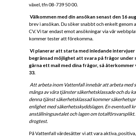
växel, tfn 08-739 50 00. 
Välkommen med din ansökan senast den 16 aug
brev i ansökan. Du söker snabbt och enkelt genom at
CV.
Vi tar endast emot ansökningar via vår webbplat
kommer tester att förekomma.
Vi planerar att starta med inledande intervjuer 
begränsad möjlighet att svara på frågor under 
gärna ett mail med dina frågor, så återkommer vi
33.
Att arbeta inom Vattenfall innebär att arbeta med s
många av våra tjänster säkerhetsklassade och du kan
denna tjänst säkerhetsklassad kommer säkerhetsprö
enlighet med säkerhetsskyddslagen. En eventuell kri
anställningsavtalet och lagen om totalförsvarsplikt
drogtest. 
På Vattenfall värdesätter vi att vara aktiva, positiv