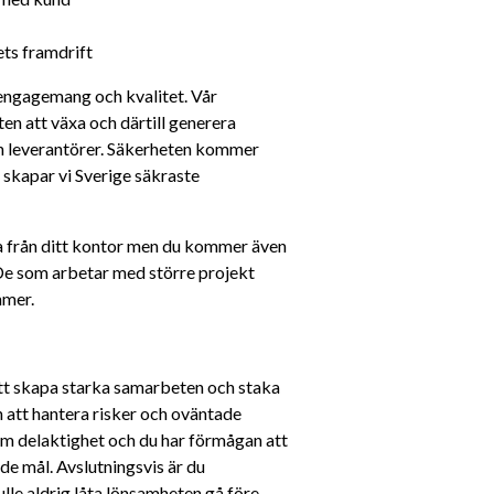
ts framdrift
 engagemang och kvalitet. Vår 
n att växa och därtill generera 
h leverantörer. Säkerheten kommer 
 skapar vi Sverige säkraste 
 från ditt kontor men du kommer även 
. De som arbetar med större projekt 
mmer.
att skapa starka samarbeten och staka 
 att hantera risker och oväntade 
 delaktighet och du har förmågan att 
e mål. Avslutningsvis är du 
le aldrig låta lönsamheten gå före 