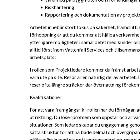
Riskhantering
Rapportering och dokumentation av projekte
Arbetet innebär stort fokus på säkerhet, framdrift,
förhoppning är att du kommer att hjälpa verksamhete
ytterligare möjligheter i samarbetet med kunder oc
alltid först inom Vattenfall Services och tillsammans
arbetsplats! 
I rollen som Projektledare kommer du främst arbeta
vara ute på site. Resor är en naturlig del av arbetet
reser ofta längre sträckor där övernattning föreko
Kvalifikationer
För att vara framgångsrik i rollen har du förmågan 
ut riktning. Du löser problem som uppstår och är van
situationer. Som ledare skapar du engagemang genom
sätta struktur för att nå både delmål och övergripand
affärsmässig med ett gott entreprenörskap, men skul