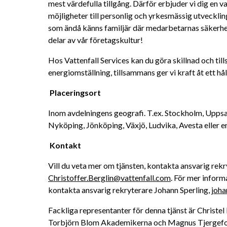
mest värdefulla tillgång. Därför erbjuder vi dig en 
möjligheter till personlig och yrkesmässig utveckling
som ändå känns familjär där medarbetarnas säkerhet
delar av vår företagskultur! 
Hos Vattenfall Services kan du göra skillnad och till
energiomställning, tillsammans ger vi kraft åt ett håll
Placeringsort
Inom avdelningens geografi. T.ex. Stockholm, Uppsal
Nyköping, Jönköping, Växjö, Ludvika, Avesta eller 
Kontakt
Christoffer.Berglin@vattenfall.com
. För mer inform
kontakta ansvarig rekryterare Johann Sperling, 
joha
Fackliga representanter för denna tjänst är Christe
Torbjörn Blom Akademikerna och Magnus Tjergefors, 