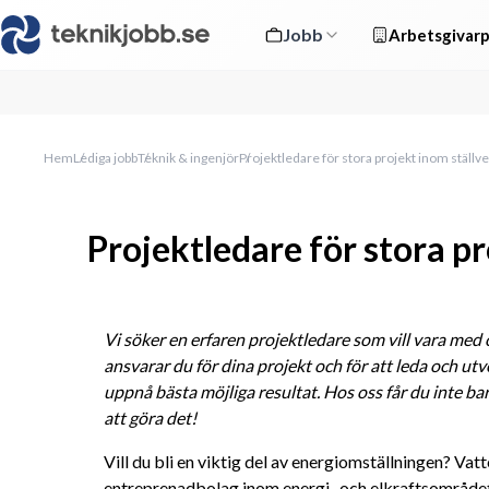
Jobb
Arbetsgivarp
Hem
Lediga jobb
Teknik & ingenjör
Projektledare för stora projekt inom ställv
Projektledare för stora pr
Vi söker en erfaren projektledare som vill vara med oc
ansvarar du för dina projekt och för att leda och utv
uppnå bästa möjliga resultat. Hos oss får du inte ba
att göra det!
Vill du bli en viktig del av energiomställningen? Vatt
entreprenadbolag inom energi- och elkraftsområdet 