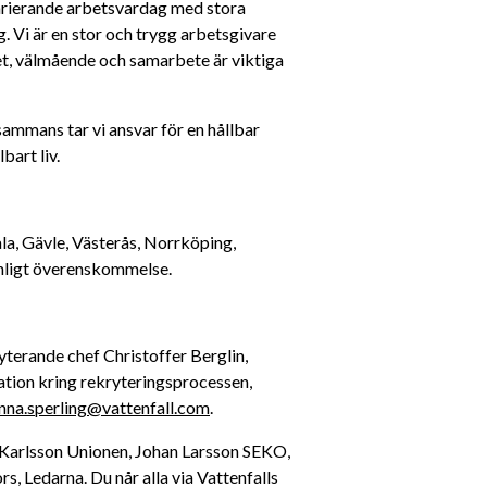
varierande arbetsvardag med stora 
. Vi är en stor och trygg arbetsgivare 
, välmående och samarbete är viktiga 
sammans tar vi ansvar för en hållbar 
bart liv. 
a, Gävle, Västerås, Norrköping, 
enligt överenskommelse.
Vill du veta mer om tjänsten, kontakta ansvarig rekryterande chef Christoffer Berglin, 
ation kring rekryteringsprocessen, 
nna.sperling@vattenfall.com
.
l Karlsson Unionen, Johan Larsson SEKO, 
Ledarna. Du når alla via Vattenfalls 