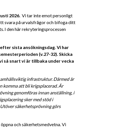
usti 2026.
  Vi tar inte emot personligt 
t svara på urvalsfrågor och bifoga ditt 
s. I den här rekryteringsprocessen 
efter sista ansökningsdag. Vi har 
semesterperioden (v.27-32). Skicka 
 så snart vi är tillbaka under vecka 
amhällsviktig infrastruktur. Därmed är 
 komma att bli krigsplacerad. Är 
vning genomföras innan anställning, i 
gsplacering sker med stöd i 
. Utöver säkerhetsprövning görs 
a, öppna och säkerhetsmedvetna. Vi 