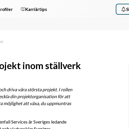
rofiler
Karriärtips
S
erk
ojekt inom ställverk
h driva våra största projekt. I rollen 
eckla din projektorganisation för att 
ra möjlighet att växa, du uppmuntras 
enfall Services är Sveriges ledande 
och vi utvecklar Sveriges 