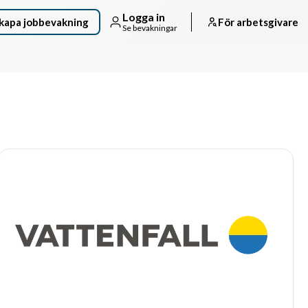
Logga in
kapa jobbevakning
För arbetsgivare
Se bevakningar