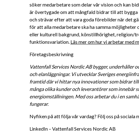
söker medarbetare som delar vår vision och kan bidra 
är övertygade om att mångfald bidrar till att bygga 
och strävar efter att vara goda förebilder när det gä
för att alla medarbetare ska ha samma möjligheter oc
eller kulturell bakgrund, könstillhörighet, religion/tro
funktionsvariation. 
Läs mer om hur vi arbetar med må
Företagsbeskrivning
Vattenfall Services Nordic AB bygger, underhåller oc
och elanläggningar. Vi utvecklar Sveriges energiinfra
framtid där vi hittar nya innovationer som bidrar till
många olika kunder och leverantörer som innebär sto
energiomställningen. Med oss arbetar du i en samhälls
fungerar. 
Nyfiken på att följa vår vardag? Följ oss på sociala 
LinkedIn – Vattenfall Services Nordic AB 