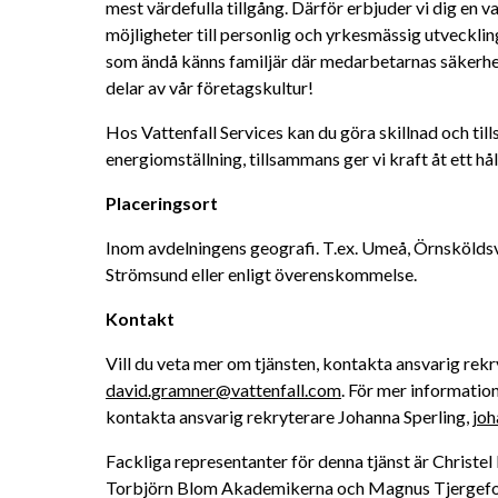
mest värdefulla tillgång. Därför erbjuder vi dig en 
möjligheter till personlig och yrkesmässig utveckling
som ändå känns familjär där medarbetarnas säkerhet
delar av vår företagskultur! 
Hos Vattenfall Services kan du göra skillnad och till
energiomställning, tillsammans ger vi kraft åt ett håll
Placeringsort
Inom avdelningens geografi. T.ex. Umeå, Örnsköldsvik
Strömsund eller enligt överenskommelse.
Kontakt
david.gramner@vattenfall.com
. För mer informatio
kontakta ansvarig rekryterare Johanna Sperling, 
joh
Fackliga representanter för denna tjänst är Christe
Torbjörn Blom Akademikerna och Magnus Tjergefors, 