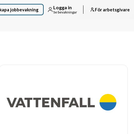
Logga in
kapa jobbevakning
För arbetsgivare
Se bevakningar