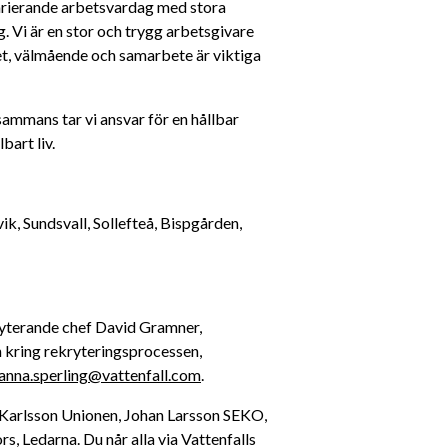
varierande arbetsvardag med stora 
. Vi är en stor och trygg arbetsgivare 
, välmående och samarbete är viktiga 
sammans tar vi ansvar för en hållbar 
bart liv.
, Sundsvall, Sollefteå, Bispgården, 
Vill du veta mer om tjänsten, kontakta ansvarig rekryterande chef David Gramner, 
n kring rekryteringsprocessen, 
anna.sperling@vattenfall.com
.
l Karlsson Unionen, Johan Larsson SEKO, 
Ledarna. Du når alla via Vattenfalls 