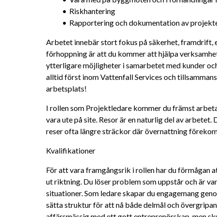
Riskhantering
Rapportering och dokumentation av projekte
Arbetet innebär stort fokus på säkerhet, framdrift,
förhoppning är att du kommer att hjälpa verksamhete
ytterligare möjligheter i samarbetet med kunder oc
alltid först inom Vattenfall Services och tillsammans
arbetsplats!
I rollen som Projektledare kommer du främst arbeta
vara ute på site. Resor är en naturlig del av arbetet
reser ofta längre sträckor där övernattning föreko
Kvalifikationer
För att vara framgångsrik i rollen har du förmågan 
ut riktning. Du löser problem som uppstår och är van
situationer. Som ledare skapar du engagemang genom
sätta struktur för att nå både delmål och övergripand
affärsmässig med ett gott entreprenörskap, men skul