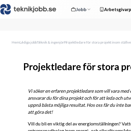
Jobb
Arbetsgivarp
Hem
Lediga jobb
Teknik & ingenjör
Projektledare för stora projekt inom ställv
Projektledare för stora pr
Vi söker en erfaren projektledare som vill vara med oc
ansvarar du för dina projekt och för att leda och utv
uppnå bästa möjliga resultat. Hos oss får du inte ba
att göra det!
Vill du bli en viktig del av energiomställningen? Vatt
entreprenadbolag inom energi- och elkraftsområdet 