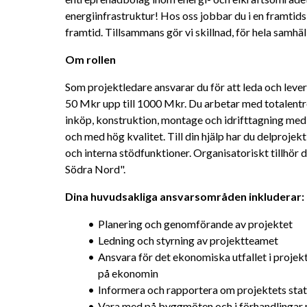
energiinfrastruktur! Hos oss jobbar du i en framtids
framtid. Tillsammans gör vi skillnad, för hela samhäl
Om rollen 
Som projektledare ansvarar du för att leda och lever
50 Mkr upp till 1000 Mkr. Du arbetar med totalentr
inköp, konstruktion, montage och idrifttagning med an
och med hög kvalitet. Till din hjälp har du delprojektl
och interna stödfunktioner. Organisatoriskt tillhör 
Södra Nord".
Dina huvudsakliga ansvarsområden inkluderar: 
Planering och genomförande av projektet
Ledning och styrning av projektteamet
Ansvara för det ekonomiska utfallet i projekt
på ekonomin
Informera och rapportera om projektets status
Vara med på byggmöten och i förhandlingar