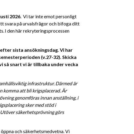
usti 2026.
  Vi tar inte emot personligt 
t svara på urvalsfrågor och bifoga ditt 
s. I den här rekryteringsprocessen 
efter sista ansökningsdag. Vi har 
semesterperioden (v.27-32). Skicka 
 så snart vi är tillbaka under vecka 
amhällsviktig infrastruktur. Därmed är 
 komma att bli krigsplacerad. Är 
vning genomföras innan anställning, i 
gsplacering sker med stöd i 
. Utöver säkerhetsprövning görs 
a, öppna och säkerhetsmedvetna. Vi 