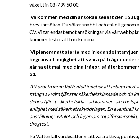
växel, tfn 08-739 50 00. 
Välkommen med din ansökan senast den 16 aug
brev i ansökan. Du söker snabbt och enkelt genom at
CV.
Vi tar endast emot ansökningar via vår webbplat
kommer tester att förekomma.
Vi planerar att starta med inledande intervjuer 
begränsad möjlighet att svara på frågor under 
gärna ett mail med dina frågor, så återkommer vi
33.
Att arbeta inom Vattenfall innebär att arbeta med s
många av våra tjänster säkerhetsklassade och du kan
denna tjänst säkerhetsklassad kommer säkerhetsprö
enlighet med säkerhetsskyddslagen. En eventuell kri
anställningsavtalet och lagen om totalförsvarsplikt
drogtest. 
På Vattenfall värdesätter vi att vara aktiva, positiv