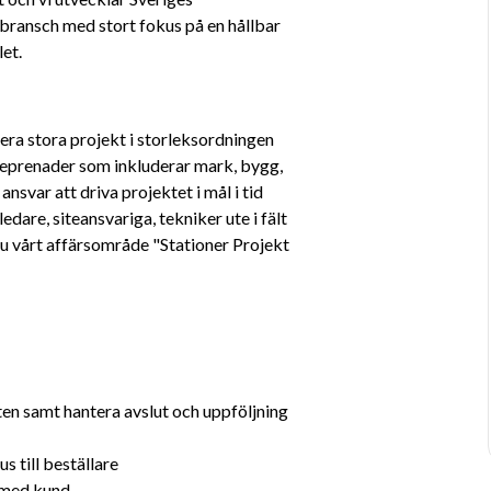
bransch med stort fokus på en hållbar 
let.
era stora projekt i storleksordningen 
eprenader som inkluderar mark, bygg, 
svar att driva projektet i mål i tid 
edare, siteansvariga, tekniker ute i fält 
du vårt affärsområde "Stationer Projekt 
en samt hantera avslut och uppföljning 
 till beställare
 med kund