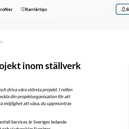
rofiler
Karriärtips
S
erk
ojekt inom ställverk
h driva våra största projekt. I rollen 
eckla din projektorganisation för att 
ra möjlighet att växa, du uppmuntras 
enfall Services är Sveriges ledande 
och vi utvecklar Sveriges 