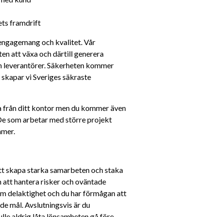
ts framdrift
 engagemang och kvalitet. Vår 
n att växa och därtill generera 
h leverantörer. Säkerheten kommer 
 skapar vi Sveriges säkraste 
 från ditt kontor men du kommer även 
. De som arbetar med större projekt 
mmer.
att skapa starka samarbeten och staka 
 att hantera risker och oväntade 
 delaktighet och du har förmågan att 
e mål. Avslutningsvis är du 
le aldrig låta lönsamheten gå före 