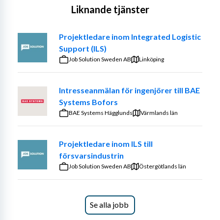
Liknande tjänster
Arbetsuppgifter
Anbudsförfarande
Projektledare inom Integrated Logistic
Projektplanering
Support (ILS)
I vissa projekt agerar projektledaren som teknisk 
Job Solution Sweden AB
Linköping
lead
Projektuppföljning
Rapportering
Intresseanmälan för ingenjörer till BAE
Koordinering
Systems Bofors
Inköpsplanering
BAE Systems Hägglunds
Värmlands län
Du har fullt resultatansvar och leder projektet från 
Projektledare inom ILS till
projektstart till övertagande. Goda relationer med 
försvarsindustrin
kunder, driva projekten med lönsamhet och motivera och 
Job Solution Sweden AB
engagera projektmedarbetare är arbetsuppgifter som 
Östergötlands län
hör till din roll. Har du ett brett kontaktnät och goda 
relationer i regionen så är det ett plus. Du rapporterar till 
avdelningschefen.
Se alla jobb