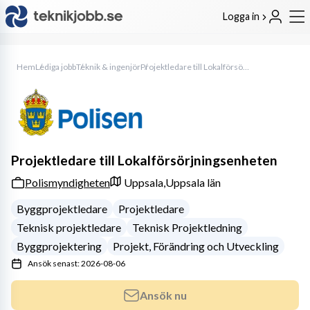
Logga in
Hem
Lediga jobb
Teknik & ingenjör
Projektledare till Lokalförsörjningsenheten
Projektledare till Lokalförsörjningsenheten
Polismyndigheten
Uppsala,
Uppsala län
Byggprojektledare
Projektledare
Teknisk projektledare
Teknisk Projektledning
Byggprojektering
Projekt, Förändring och Utveckling
Ansök senast: 2026-08-06
Ansök nu