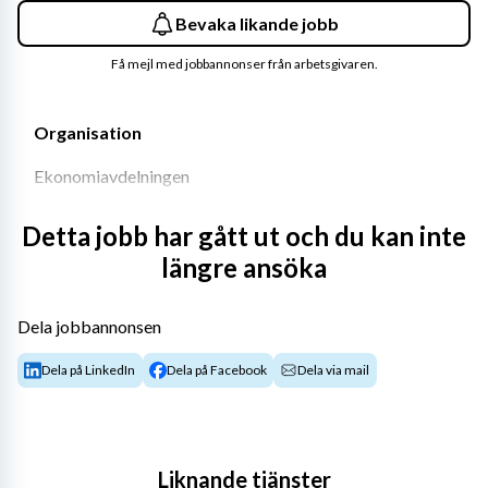
Bevaka likande jobb
Få mejl med jobbannonser från arbetsgivaren.
Organisation 
Ekonomiavdelningen
 Kommun 
Detta jobb har gått ut och du kan inte
längre ansöka
Uppsala
 Län 
Dela jobbannonsen
Uppsala län
Dela på LinkedIn
Dela på Facebook
Dela via mail
 Utlyst 
22 juni 2026
Liknande tjänster
 Ansök senast 