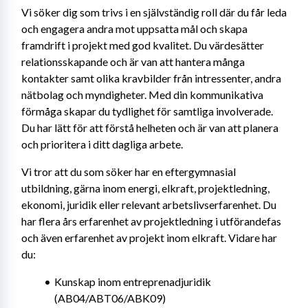
Vi söker dig som trivs i en självständig roll där du får leda 
och engagera andra mot uppsatta mål och skapa 
framdrift i projekt med god kvalitet. Du värdesätter 
relationsskapande och är van att hantera många 
kontakter samt olika kravbilder från intressenter, andra 
nätbolag och myndigheter. Med din kommunikativa 
förmåga skapar du tydlighet för samtliga involverade. 
Du har lätt för att förstå helheten och är van att planera 
och prioritera i ditt dagliga arbete.
Vi tror att du som söker har en eftergymnasial 
utbildning, gärna inom energi, elkraft, projektledning, 
ekonomi, juridik eller relevant arbetslivserfarenhet. Du 
har flera års erfarenhet av projektledning i utförandefas 
och även erfarenhet av projekt inom elkraft. Vidare har 
du:
Kunskap inom entreprenadjuridik 
(AB04/ABT06/ABK09)