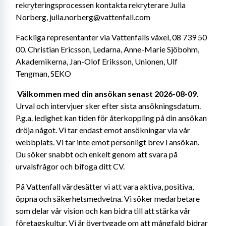
rekryteringsprocessen kontakta rekryterare Julia 
Norberg, julia.norberg@vattenfall.com
Fackliga representanter via Vattenfalls växel, 08 739 50 
00. Christian Ericsson, Ledarna, Anne-Marie Sjöbohm, 
Akademikerna, Jan-Olof Eriksson, Unionen, Ulf 
Tengman, SEKO
Välkommen med din ansökan senast 2026-08-09.
Urval och intervjuer sker efter sista ansökningsdatum. 
P.g.a. ledighet kan tiden för återkoppling på din ansökan 
dröja något. Vi tar endast emot ansökningar via vår 
webbplats. Vi tar inte emot personligt brev i ansökan. 
Du söker snabbt och enkelt genom att svara på 
urvalsfrågor och bifoga ditt CV. 
På Vattenfall värdesätter vi att vara aktiva, positiva, 
öppna och säkerhetsmedvetna. Vi söker medarbetare 
som delar vår vision och kan bidra till att stärka vår 
företagskultur. Vi är övertygade om att mångfald bidrar 