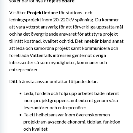
söker därför nya 
Projektledare
 .
Vi söker 
Projektledare
 för stations- och 
ledningsprojekt inom 20-220kV spänning. Du kommer 
att vara ytterst ansvarig för att förverkliga uppsatta mål 
och ha det övergripande ansvaret för att styra projekt 
till rätt kostnad, kvalitet och tid. Det innebär bland annat 
att leda och samordna projekt samt kommunicera och 
företräda Vattenfalls intressen gentemot övriga 
intressenter så som myndigheter, kommuner och 
entreprenörer.
Ditt främsta ansvar omfattar följande delar:
Leda, fördela och följa upp arbetet både internt 
inom projektgruppen samt externt genom våra 
leverantörer och entreprenörer
Ta ett helhetsansvar inom överenskommen 
projektram avseende ekonomi, tidplan, funktion 
och kvalitet