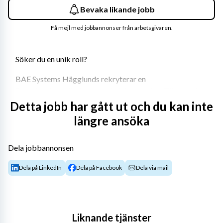
Bevaka likande jobb
Få mejl med jobbannonser från arbetsgivaren.
Söker du en unik roll?
BAE Systems Hägglunds rekryterar en 
Provningsingenjör inom ballistisk provning. Tjänsten är 
omväxlande och fylld av tekniska frågeställningar 
Detta jobb har gått ut och du kan inte
kombinerat med en möjlighet att fördjupa din 
längre ansöka
ingenjörskompetens och analysförmåga!
Dela jobbannonsen
Din framtida utmaning
Dela på LinkedIn
Dela på Facebook
Dela via mail
Vill du vara med och skydda de som skyddar oss? Vi 
söker nu en Provningsingenjör inom ballistisk provning – 
en unik roll där du får kombinera tekniskt kunnande, 
Liknande tjänster
noggrannhet och kreativ problemlösning i arbetet med 