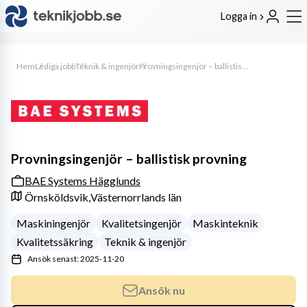
Logga in
Hem
Lediga jobb
Teknik & ingenjör
Provningsingenjör – ballistisk provning
Provningsingenjör – ballistisk provning
BAE Systems Hägglunds
Örnsköldsvik,
Västernorrlands län
Maskiningenjör
Kvalitetsingenjör
Maskinteknik
Kvalitetssäkring
Teknik & ingenjör
Ansök senast: 2025-11-20
Ansök nu