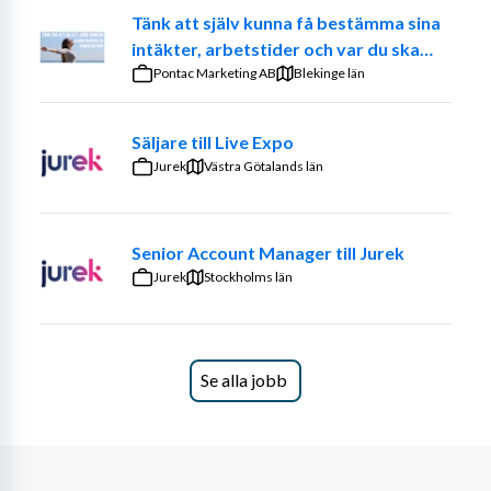
efterfrågeplanering ochSales & Operations Planning 
Tänk att själv kunna få bestämma sina
(S&OP)-processerpå regional nivå. I denna roll blir du 
intäkter, arbetstider och var du ska
den centrala kontaktpunkten för supply chain-frågor, 
jobba. – Prova på att vara din egen
Pontac Marketing AB
Blekinge län
där du samarbetar med globala team och kommersiella 
chef
funktioner för att skapa effektiva prognoser och 
Säljare till Live Expo
strategiska beslut.
Jurek
Västra Götalands län
I denna roll kommer du att driva S&OP-processen för din 
tilldelade region och säkerställa att efterfrågan och 
leverans är i balans över hela vårt produktportfölj.
Senior Account Manager till Jurek
Jurek
Stockholms län
Du kommer att samarbeta med regionala och lokala 
team, facilitera efterfrågegranskningar, konsolidera 
insikter och ge kritiska underlag till beslutsfattare. 
Rollen erbjuder en unik möjlighet att arbeta i en verkligt 
Se alla jobb
global miljö med insyn i både kommersiella och supply 
chain-funktioner.
Arbetsuppgifterna kommer bland annat att innefatta: