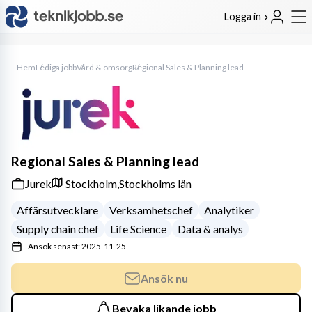
Logga in
Hem
Lediga jobb
Vård & omsorg
Regional Sales & Planning lead
Regional Sales & Planning lead
Jurek
Stockholm,
Stockholms län
Affärsutvecklare
Verksamhetschef
Analytiker
Supply chain chef
Life Science
Data & analys
Ansök senast: 2025-11-25
Ansök nu
Bevaka likande jobb