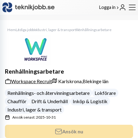
Logga in
Hem
Lediga jobb
Industri, lager & transport
Renhållningsarbetare
Renhållningsarbetare
Workspace Recruit
Karlskrona,
Blekinge län
Renhållnings- och återvinningsarbetare
Lokförare
Chaufför
Drift & Underhåll
Inköp & Logistik
Industri, lager & transport
Ansök senast: 2025-10-31
Ansök nu