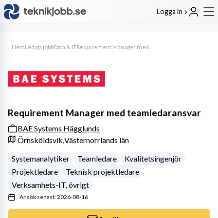
Logga in
Hem
Lediga jobb
Data & IT
Requirement Manager med teamledaransvar
Requirement Manager med teamledaransvar
BAE Systems Hägglunds
Örnsköldsvik,
Västernorrlands län
Systemanalytiker
Teamledare
Kvalitetsingenjör
Projektledare
Teknisk projektledare
Verksamhets-IT, övrigt
Ansök senast: 2026-08-16