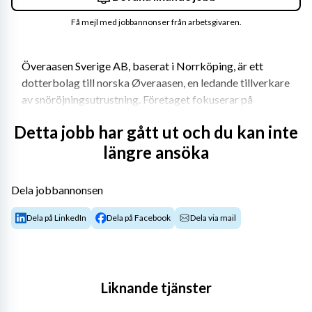
Få mejl med jobbannonser från arbetsgivaren.
Överaasen Sverige AB, baserat i Norrköping, är ett 
dotterbolag till norska Øveraasen, en ledande tillverkare 
av snöröjningsutrustning. Företaget fokuserar på 
försäljning och service av maskiner för vinter- och 
Detta jobb har gått ut och du kan inte
sommarunderhåll, särskilt riktat mot flygplatser, 
längre ansöka
järnvägar och vägar. Maskinerna används i dag på stora 
internationella hubbar som Arlanda, Schiphol och 
Charles de Gaulle.
Dela jobbannonsen
Överaasen söker nu servicetekniker med ansvar för 
Dela på LinkedIn
Dela på Facebook
Dela via mail
underhåll och teknisk support. Uppdraget omfattar 
servicearbete hos kunder som Svedavia, 
Försvarsmakten, Arlanda samt flertalet regionala 
flygplatser.
Liknande tjänster
Om tjänsten