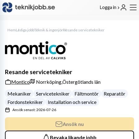
Logga in
Hem
Lediga jobb
Teknik & ingenjör
Resande servicetekniker
Resande servicetekniker
Montico
Norrköping,
Östergötlands län
Mekaniker
Servicetekniker
Fältmontör
Reparatör
Fordonstekniker
Installation och service
Ansök senast: 2026-07-26
Ansök nu
Bevaka likande jobb