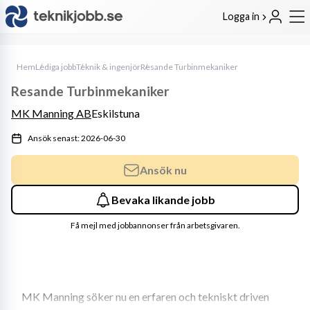
Logga in
Hem
Lediga jobb
Teknik & ingenjör
Resande Turbinmekaniker
Resande Turbinmekaniker
MK Manning AB
Eskilstuna
Ansök senast: 2026-06-30
Ansök nu
Bevaka likande jobb
Få mejl med jobbannonser från arbetsgivaren.
MK Manning söker nu en erfaren och tekniskt driven 