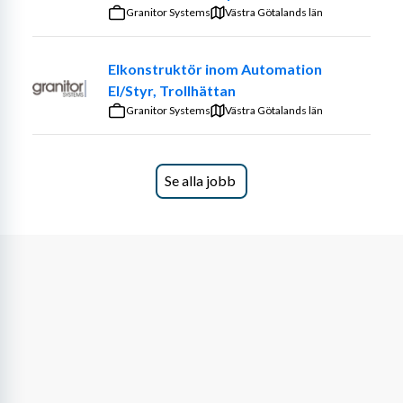
kundens och MK Mannings rutiner.
Granitor Systems
Västra Götalands län
Representera företaget professionellt ute hos 
kund.
Elkonstruktör inom Automation
El/Styr, Trollhättan
Kvalifikationer
Granitor Systems
Västra Götalands län
Vi söker dig som har:
Utbildning inom maskinteknik, underhållsteknik 
Se alla jobb
eller motsvarande erfarenhet.
Praktisk erfarenhet av turbiner, mekanik eller 
maskinsystem inom industri/energi.
God förståelse för tekniska ritningar, manualer 
och scheman.
Erfarenhet av roterande maskineri är starkt 
meriterande.
Förmåga att arbeta självständigt och ta ansvar på 
plats hos kund.
God samarbetsförmåga och ett tekniskt 
problemlösningstänk.