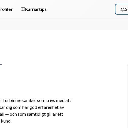
rofiler
Karriärtips
S
r
n Turbinmekaniker som trivs med att 
sar dig som har god erfarenhet av 
l — och som samtidigt gillar ett 
 kund.