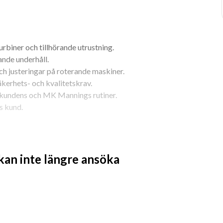
turbiner och tillhörande utrustning.
nde underhåll.
ch justeringar på roterande maskiner.
äkerhets- och kvalitetskrav.
 kundens och MK Mannings rutiner.
s kund.
 kan inte längre ansöka
nik eller motsvarande erfarenhet.
er maskinsystem inom industri/energi.
ler och scheman.
meriterande.
ar på plats hos kund.