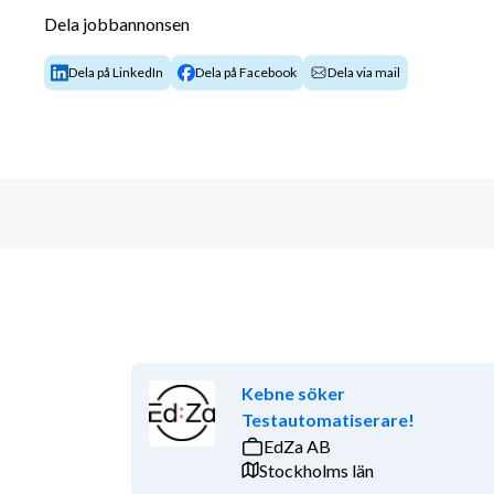
God samarbetsförmåga och ett tekniskt pro
Dela jobbannonsen
B-körkort.
Möjlighet och vilja att resa i tjänsten, både 
Dela på LinkedIn
Dela på Facebook
Dela via mail
God svenska i tal och skrift. Engelska är mer
Vi erbjuder
Spännande och varierande projekt på olika ort
Möjlighet att arbeta med avancerad teknik in
Trygga anställningsvillkor och konkurrenskra
Ett engagerat team som stöttar, utvecklar oc
Möjligheter till vidareutbildning, certifierin
Kebne söker
Testautomatiserare!
EdZa AB
Stockholms län