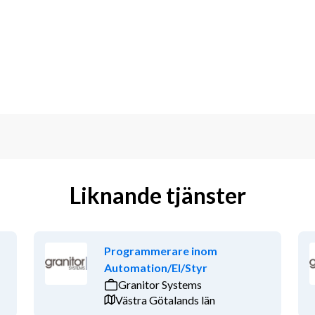
blemlösningstänk.
kortare och längre perioder.
iterande.
er i Sverige.
om industri och energi.
ftig lön.
h utbildar varandra.
gar och teknisk utveckling.
Liknande tjänster
Programmerare inom
Automation/El/Styr
Granitor Systems
Västra Götalands län