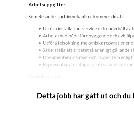
Arbetsuppgifter
Som Resande Turbinmekaniker kommer du att:
Utföra installation, service och underhåll av 
Arbeta med både förebyggande och avhjälpa
Utföra felsökning, mekaniska reparationer o
Säkerställa att arbetet sker enligt gällande s
Dokumentera insatser och rapportera enligt
Representera företaget professionellt ute ho
Kvalifikationer
Vi söker dig som har:
Detta jobb har gått ut och du
Utbildning inom maskinteknik, underhållstek
Praktisk erfarenhet av turbiner, mekanik ell
God förståelse för tekniska ritningar, manua
Erfarenhet av roterande maskineri är starkt 
Förmåga att arbeta självständigt och ta ansv