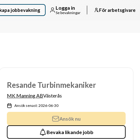
Logga in
kapa jobbevakning
För arbetsgivare
Se bevakningar
Resande Turbinmekaniker
MK Manning AB
Västerås
Ansök senast: 2026-06-30
Ansök nu
Bevaka likande jobb