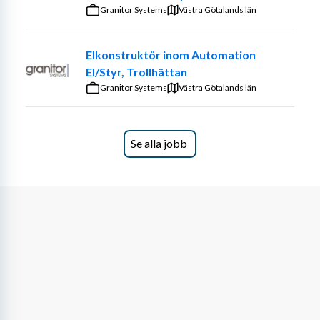
kundens och MK Mannings rutiner.
Granitor Systems
Västra Götalands län
Representera företaget professionellt ute hos 
kund.
Elkonstruktör inom Automation
El/Styr, Trollhättan
Kvalifikationer
Granitor Systems
Västra Götalands län
Vi söker dig som har:
Utbildning inom maskinteknik, underhållsteknik 
Se alla jobb
eller motsvarande erfarenhet.
Praktisk erfarenhet av turbiner, mekanik eller 
maskinsystem inom industri/energi.
God förståelse för tekniska ritningar, manualer 
och scheman.
Erfarenhet av roterande maskineri är starkt 
meriterande.
Förmåga att arbeta självständigt och ta ansvar på 
plats hos kund.
God samarbetsförmåga och ett tekniskt 
problemlösningstänk.