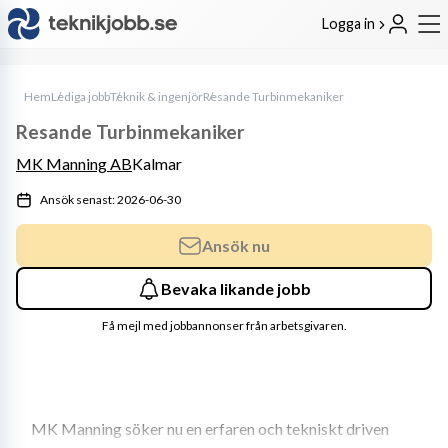
Logga in
Hem
Lediga jobb
Teknik & ingenjör
Resande Turbinmekaniker
Resande Turbinmekaniker
MK Manning AB
Kalmar
Ansök senast: 2026-06-30
Ansök nu
Bevaka likande jobb
Få mejl med jobbannonser från arbetsgivaren.
MK Manning söker nu en erfaren och tekniskt driven 