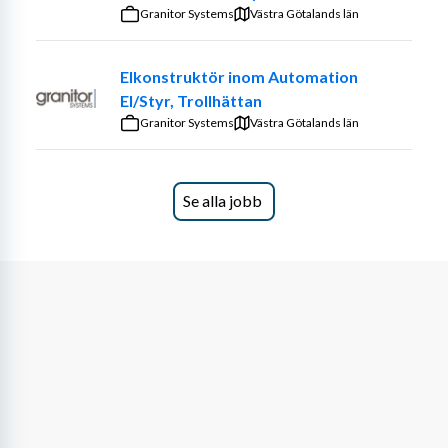
kundens och MK Mannings rutiner.
Granitor Systems
Västra Götalands län
Representera företaget professionellt ute hos 
kund.
Elkonstruktör inom Automation
El/Styr, Trollhättan
Kvalifikationer
Granitor Systems
Västra Götalands län
Vi söker dig som har:
Utbildning inom maskinteknik, underhållsteknik 
Se alla jobb
eller motsvarande erfarenhet.
Praktisk erfarenhet av turbiner, mekanik eller 
maskinsystem inom industri/energi.
God förståelse för tekniska ritningar, manualer 
och scheman.
Erfarenhet av roterande maskineri är starkt 
meriterande.
Förmåga att arbeta självständigt och ta ansvar på 
plats hos kund.
God samarbetsförmåga och ett tekniskt 
problemlösningstänk.