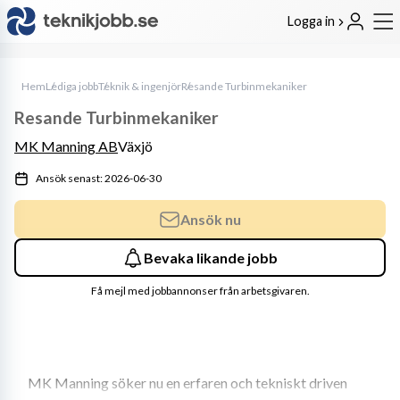
Logga in
Hem
Lediga jobb
Teknik & ingenjör
Resande Turbinmekaniker
Resande Turbinmekaniker
MK Manning AB
Växjö
Ansök senast: 2026-06-30
Ansök nu
Bevaka likande jobb
Få mejl med jobbannonser från arbetsgivaren.
MK Manning söker nu en erfaren och tekniskt driven 